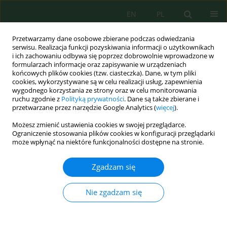
EN
PL
Przetwarzamy dane osobowe zbierane podczas odwiedzania
serwisu. Realizacja funkcji pozyskiwania informacji o użytkownikach
i ich zachowaniu odbywa się poprzez dobrowolnie wprowadzone w
formularzach informacje oraz zapisywanie w urządzeniach
końcowych plików cookies (tzw. ciasteczka). Dane, w tym pliki
cookies, wykorzystywane są w celu realizacji usług, zapewnienia
wygodnego korzystania ze strony oraz w celu monitorowania
Słowo kluczowe
biosynthesis
ruchu zgodnie z
Polityką prywatności
. Dane są także zbierane i
przetwarzane przez narzędzie Google Analytics (
więcej
).
Methanolic leaf extract of
Indigofera tinctoria
Możesz zmienić ustawienia cookies w swojej przeglądarce.
mediated biosynthesis of zinc oxide
Ograniczenie stosowania plików cookies w konfiguracji przeglądarki
może wpłynąć na niektóre funkcjonalności dostępne na stronie.
nanoparticles
Arini Rajab
,
Abd. Wahid Wahab
,
Paulina Taba
,
Syahruddin Kasim
,
Zgadzam się
Abdur Rahman Arif
,
Fatimah Fatimah
,
M. Yasser
Ecol. Eng. Environ. Technol. 2025; 4:300-310
Nie zgadzam się
DOI
:
https://doi.org/10.12912/27197050/201328
Statystyki
Streszczenie
Artykuł
(PDF)