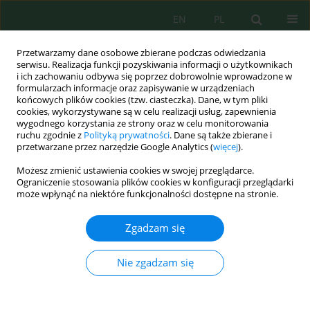
EN
PL
Przetwarzamy dane osobowe zbierane podczas odwiedzania
serwisu. Realizacja funkcji pozyskiwania informacji o użytkownikach
i ich zachowaniu odbywa się poprzez dobrowolnie wprowadzone w
formularzach informacje oraz zapisywanie w urządzeniach
końcowych plików cookies (tzw. ciasteczka). Dane, w tym pliki
cookies, wykorzystywane są w celu realizacji usług, zapewnienia
wygodnego korzystania ze strony oraz w celu monitorowania
Słowo kluczowe
ruchu zgodnie z
Polityką prywatności
. Dane są także zbierane i
przetwarzane przez narzędzie Google Analytics (
więcej
).
chronostratigraphy
Możesz zmienić ustawienia cookies w swojej przeglądarce.
Ograniczenie stosowania plików cookies w konfiguracji przeglądarki
może wpłynąć na niektóre funkcjonalności dostępne na stronie.
Sedimentological evidence of lagoon-marine
transitions in the Quaternary deposits of Dhar
Zgadzam się
Eddoum (Atlantic Coast, Morocco)
Asma Redouani
,
Lahcen Ouiaboub
,
Mohamed Tayebi
,
Hafida Naim
Nie zgadzam się
Ecol. Eng. Environ. Technol. 2026; 4:241-254
DOI
:
https://doi.org/10.12912/27197050/219022
Statystyki