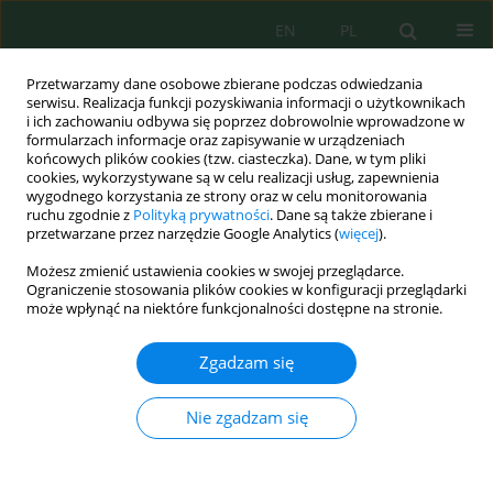
EN
PL
Przetwarzamy dane osobowe zbierane podczas odwiedzania
serwisu. Realizacja funkcji pozyskiwania informacji o użytkownikach
i ich zachowaniu odbywa się poprzez dobrowolnie wprowadzone w
formularzach informacje oraz zapisywanie w urządzeniach
końcowych plików cookies (tzw. ciasteczka). Dane, w tym pliki
cookies, wykorzystywane są w celu realizacji usług, zapewnienia
wygodnego korzystania ze strony oraz w celu monitorowania
Słowo kluczowe
corn yield
ruchu zgodnie z
Polityką prywatności
. Dane są także zbierane i
przetwarzane przez narzędzie Google Analytics (
więcej
).
Możesz zmienić ustawienia cookies w swojej przeglądarce.
Research of Some Maize Hybrids (
Zea mays
) in
Ograniczenie stosowania plików cookies w konfiguracji przeglądarki
Kosovo’s Agroecological Conditions
może wpłynąć na niektóre funkcjonalności dostępne na stronie.
Ismajl Cacaj
,
Nazmi Hasanaj
,
Arsim Elshani
Zgadzam się
Ecol. Eng. Environ. Technol. 2023; 4:162-167
DOI
:
https://doi.org/10.12912/27197050/161885
Nie zgadzam się
Statystyki
Streszczenie
Artykuł
(PDF)