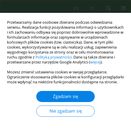
EN
PL
Przetwarzamy dane osobowe zbierane podczas odwiedzania
serwisu. Realizacja funkcji pozyskiwania informacji o użytkownikach
i ich zachowaniu odbywa się poprzez dobrowolnie wprowadzone w
formularzach informacje oraz zapisywanie w urządzeniach
końcowych plików cookies (tzw. ciasteczka). Dane, w tym pliki
cookies, wykorzystywane są w celu realizacji usług, zapewnienia
wygodnego korzystania ze strony oraz w celu monitorowania
Słowo kluczowe
ruchu zgodnie z
Polityką prywatności
. Dane są także zbierane i
przetwarzane przez narzędzie Google Analytics (
więcej
).
ectomycorrhization
Możesz zmienić ustawienia cookies w swojej przeglądarce.
Ograniczenie stosowania plików cookies w konfiguracji przeglądarki
może wpłynąć na niektóre funkcjonalności dostępne na stronie.
Sustainable Cork Oak Restoration – Mycorrhizal
Strategies and Companion Plant Dynamics
Zgadzam się
Sanae Lahlimi El Alami
,
Amine Rkhaila
,
Marouane Aouji
,
Ahmed El
Aboudi
Nie zgadzam się
Ecol. Eng. Environ. Technol. 2024; 9:290-297
DOI
:
https://doi.org/10.12912/27197050/190802
Statystyki