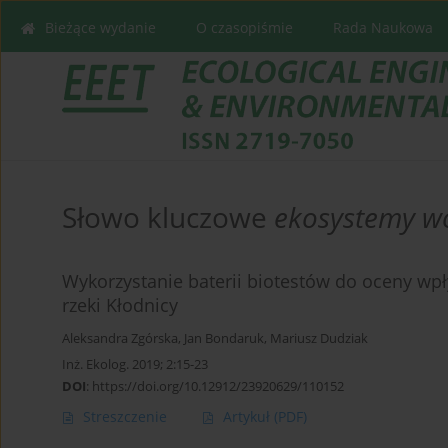
Bieżące wydanie
O czasopiśmie
Rada Naukowa
Słowo kluczowe
ekosystemy w
Wykorzystanie baterii biotestów do oceny w
rzeki Kłodnicy
Aleksandra Zgórska
,
Jan Bondaruk
,
Mariusz Dudziak
Inż. Ekolog. 2019; 2:15-23
DOI
:
https://doi.org/10.12912/23920629/110152
Streszczenie
Artykuł
(PDF)