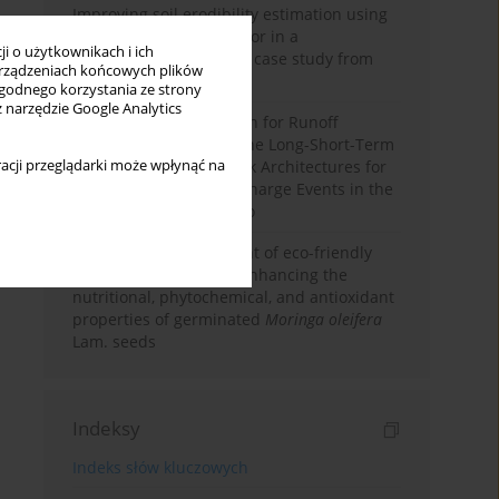
Improving soil erodibility estimation using
a plasticity-based K factor in a
i o użytkownikach i ich
Mediterranean basin: A case study from
rządzeniach końcowych plików
northern Morocco
wygodnego korzystania ze strony
z narzędzie Google Analytics
Deep Learning Approach for Runoff
Prediction: Evaluating the Long-Short-Term
acji przeglądarki może wpłynąć na
Memory Neural Network Architectures for
Capturing Extreme Discharge Events in the
Ouergha Basin, Morocco
Comparative assessment of eco-friendly
priming strategies for enhancing the
nutritional, phytochemical, and antioxidant
properties of germinated
Moringa oleifera
Lam. seeds
Indeksy
Indeks słów kluczowych