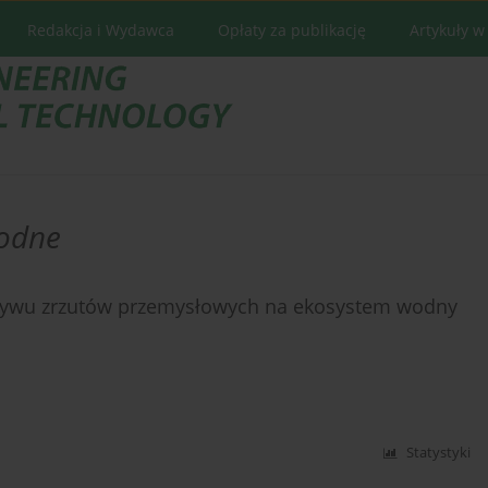
Redakcja i Wydawca
Opłaty za publikację
Artykuły w
odne
pływu zrzutów przemysłowych na ekosystem wodny
Statystyki