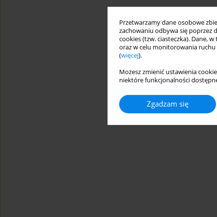
Przetwarzamy dane osobowe zbiera
zachowaniu odbywa się poprzez d
cookies (tzw. ciasteczka). Dane, w
oraz w celu monitorowania ruchu
(
więcej
).
Możesz zmienić ustawienia cookie
niektóre funkcjonalności dostępne
Zgadzam się