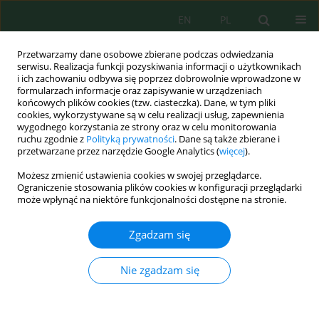
EN
PL
Przetwarzamy dane osobowe zbierane podczas odwiedzania
serwisu. Realizacja funkcji pozyskiwania informacji o użytkownikach
i ich zachowaniu odbywa się poprzez dobrowolnie wprowadzone w
formularzach informacje oraz zapisywanie w urządzeniach
końcowych plików cookies (tzw. ciasteczka). Dane, w tym pliki
cookies, wykorzystywane są w celu realizacji usług, zapewnienia
wygodnego korzystania ze strony oraz w celu monitorowania
Słowo kluczowe
energy
ruchu zgodnie z
Polityką prywatności
. Dane są także zbierane i
przetwarzane przez narzędzie Google Analytics (
więcej
).
optimization
Możesz zmienić ustawienia cookies w swojej przeglądarce.
Ograniczenie stosowania plików cookies w konfiguracji przeglądarki
może wpłynąć na niektóre funkcjonalności dostępne na stronie.
Integrated CapdetWorks–BioWin modeling for
energy optimization of a municipal wastewater
Zgadzam się
treatment plant
Hong Anh Do
,
Maazuza Othman
,
Huyen Thi Thanh Dang
Nie zgadzam się
Ecol. Eng. Environ. Technol. 2026; 6:342-353
DOI
:
https://doi.org/10.12912/27197050/221717
Statystyki