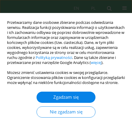
EN
PL
Przetwarzamy dane osobowe zbierane podczas odwiedzania
serwisu. Realizacja funkcji pozyskiwania informacji o użytkownikach
i ich zachowaniu odbywa się poprzez dobrowolnie wprowadzone w
formularzach informacje oraz zapisywanie w urządzeniach
końcowych plików cookies (tzw. ciasteczka). Dane, w tym pliki
cookies, wykorzystywane są w celu realizacji usług, zapewnienia
wygodnego korzystania ze strony oraz w celu monitorowania
Słowo kluczowe
growing crops
ruchu zgodnie z
Polityką prywatności
. Dane są także zbierane i
przetwarzane przez narzędzie Google Analytics (
więcej
).
Możesz zmienić ustawienia cookies w swojej przeglądarce.
Review of the Global Experience in Reclamation
Ograniczenie stosowania plików cookies w konfiguracji przeglądarki
of Disturbed Lands
może wpłynąć na niektóre funkcjonalności dostępne na stronie.
Ivan Tymchuk
,
Myroslav Malovanyy
,
Oksana Shkvirko
,
Nataliya
Zgadzam się
Chornomaz
,
Olena Popovych
,
Ruslan Grechanik
,
Dmytro Symak
Ecol. Eng. Environ. Technol. 2021; 1:24-30
DOI
:
https://doi.org/10.12912/27197050/132097
Nie zgadzam się
Statystyki
Streszczenie
Artykuł
(PDF)