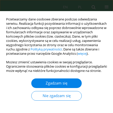
EN
PL
Przetwarzamy dane osobowe zbierane podczas odwiedzania
serwisu. Realizacja funkcji pozyskiwania informacji o użytkownikach
i ich zachowaniu odbywa się poprzez dobrowolnie wprowadzone w
formularzach informacje oraz zapisywanie w urządzeniach
końcowych plików cookies (tzw. ciasteczka). Dane, w tym pliki
cookies, wykorzystywane są w celu realizacji usług, zapewnienia
wygodnego korzystania ze strony oraz w celu monitorowania
Słowo kluczowe
hałdy
ruchu zgodnie z
Polityką prywatności
. Dane są także zbierane i
przetwarzane przez narzędzie Google Analytics (
więcej
).
Możesz zmienić ustawienia cookies w swojej przeglądarce.
Narażenie mieszkańców Zabrza na metale ciężkie
Ograniczenie stosowania plików cookies w konfiguracji przeglądarki
emitowane z hałd poprzemysłowych
może wpłynąć na niektóre funkcjonalności dostępne na stronie.
Agata Piekut
,
Lucyna Krzysztofik
,
Klaudia Gut
Zgadzam się
Inż. Ekolog. 2018; 4:30-36
DOI
:
https://doi.org/10.12912/23920629/93487
Nie zgadzam się
Statystyki
Streszczenie
Artykuł
(PDF)