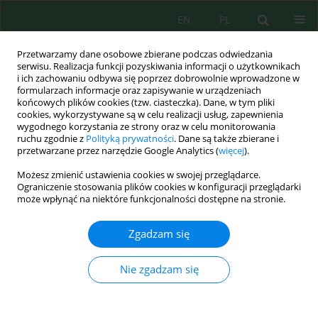
EN
PL
Przetwarzamy dane osobowe zbierane podczas odwiedzania
serwisu. Realizacja funkcji pozyskiwania informacji o użytkownikach
i ich zachowaniu odbywa się poprzez dobrowolnie wprowadzone w
formularzach informacje oraz zapisywanie w urządzeniach
końcowych plików cookies (tzw. ciasteczka). Dane, w tym pliki
cookies, wykorzystywane są w celu realizacji usług, zapewnienia
wygodnego korzystania ze strony oraz w celu monitorowania
Słowo kluczowe
heavy metal
ruchu zgodnie z
Polityką prywatności
. Dane są także zbierane i
przetwarzane przez narzędzie Google Analytics (
więcej
).
Effect of Heavy Metal on the In vitro Growth of
Możesz zmienić ustawienia cookies w swojej przeglądarce.
Paronchia argentea
and its Antimicrobial Activity
Ograniczenie stosowania plików cookies w konfiguracji przeglądarki
może wpłynąć na niektóre funkcjonalności dostępne na stronie.
Mohammad Shatnawi
,
Nahid Abd Elhamid Osman
,
Rida Shibli
,
Nidal
Odat
,
Abdel Rahman Al-Tawaha
,
Tamara Qudah
,
Majdi Majdalawi
Zgadzam się
Ecol. Eng. Environ. Technol. 2021; 3:142-151
DOI
:
https://doi.org/10.12912/27197050/135655
Nie zgadzam się
Statystyki
Streszczenie
Artykuł
(PDF)