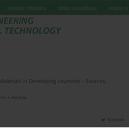
Redakcja i Wydawca
Opłaty za publikację
Artykuły w
aterials in Developing countries – Sources,
,
Oni A. Babalola
Statystyki