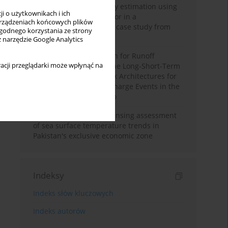
Improving soil erodibility estimation using
i o użytkownikach i ich
a plasticity-based K factor in a
rządzeniach końcowych plików
Mediterranean basin: A case study from
wygodnego korzystania ze strony
northern Morocco
z narzędzie Google Analytics
Deep Learning Approach for Runoff
acji przeglądarki może wpłynąć na
Prediction: Evaluating the Long-Short-Term
Memory Neural Network Architectures for
Capturing Extreme Discharge Events in the
Ouergha Basin, Morocco
A two-decade remote sensing assessment
of sea surface temperature trends in
Pakistan's exclusive economic zone
Indeksy
Indeks słów kluczowych
Indeks autorów