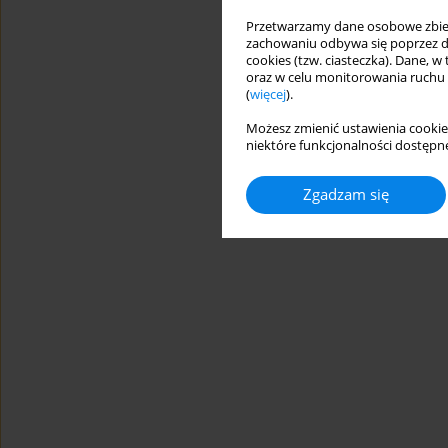
Przetwarzamy dane osobowe zbiera
zachowaniu odbywa się poprzez d
cookies (tzw. ciasteczka). Dane, w
oraz w celu monitorowania ruchu
(
więcej
).
Możesz zmienić ustawienia cookie
niektóre funkcjonalności dostępne
Zgadzam się