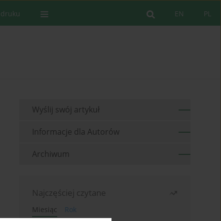
 druku
EN
PL
Wyślij swój artykuł
Informacje dla Autorów
Archiwum
Najczęściej czytane
Miesiąc
Rok