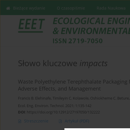
Bieżące wydanie
O czasopiśmie
Rada Naukowa
Słowo kluczowe
impacts
Waste Polyethylene Terephthalate Packaging M
Adverse Effects, and Management
Francis B. Elehinafe
,
Timileyin C. Kolawole
,
Oshiokheme C. Beture
Ecol. Eng. Environ. Technol. 2021; 1:135-142
DOI
:
https://doi.org/10.12912/27197050/132222
Streszczenie
Artykuł
(PDF)