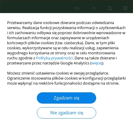
EN
PL
Przetwarzamy dane osobowe zbierane podczas odwiedzania
serwisu. Realizacja funkcji pozyskiwania informacji o użytkownikach
i ich zachowaniu odbywa się poprzez dobrowolnie wprowadzone w
formularzach informacje oraz zapisywanie w urządzeniach
końcowych plików cookies (tzw. ciasteczka). Dane, w tym pliki
cookies, wykorzystywane są w celu realizacji usług, zapewnienia
wygodnego korzystania ze strony oraz w celu monitorowania
Słowo kluczowe
informal mining
ruchu zgodnie z
Polityką prywatności
. Dane są także zbierane i
przetwarzane przez narzędzie Google Analytics (
więcej
).
Możesz zmienić ustawienia cookies w swojej przeglądarce.
Risks Associated with the Impact of Climate
Ograniczenie stosowania plików cookies w konfiguracji przeglądarki
Change on the Informal Minig Industry
może wpłynąć na niektóre funkcjonalności dostępne na stronie.
Ricardo Angel Yuli-Posadas
,
Yuli Anbel Chávez-Juanito
,
Edgar Robert
Zgadzam się
Tapia-Manrique
,
Wilfredo Bulege-Gutiérrez
Ecol. Eng. Environ. Technol. 2024; 1:46-59
DOI
:
https://doi.org/10.12912/27197050/174006
Nie zgadzam się
Statystyki
Streszczenie
Artykuł
(PDF)