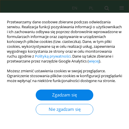
EN
PL
Przetwarzamy dane osobowe zbierane podczas odwiedzania
serwisu. Realizacja funkcji pozyskiwania informacji o użytkownikach
i ich zachowaniu odbywa się poprzez dobrowolnie wprowadzone w
formularzach informacje oraz zapisywanie w urządzeniach
końcowych plików cookies (tzw. ciasteczka). Dane, w tym pliki
cookies, wykorzystywane są w celu realizacji usług, zapewnienia
wygodnego korzystania ze strony oraz w celu monitorowania
Słowo kluczowe
land-use
ruchu zgodnie z
Polityką prywatności
. Dane są także zbierane i
przetwarzane przez narzędzie Google Analytics (
więcej
).
planning
Możesz zmienić ustawienia cookies w swojej przeglądarce.
Ograniczenie stosowania plików cookies w konfiguracji przeglądarki
może wpłynąć na niektóre funkcjonalności dostępne na stronie.
Seismicity-structure relationships in the Beni
Garfet area (Northern Morocco): A preliminary
Zgadzam się
geomorphological and seismotectonic
assessment
Nie zgadzam się
Marouane Benmakhlouf
,
Fadoua Benchad
,
Amal El Ayyadi
,
Younes El
Kharim
,
Jesús Galindo-Zaldívar
Ecol. Eng. Environ. Technol. 2026; 6:248-258