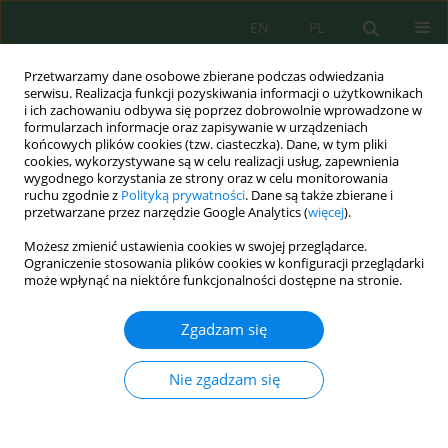
EN
PL
Przetwarzamy dane osobowe zbierane podczas odwiedzania
serwisu. Realizacja funkcji pozyskiwania informacji o użytkownikach
i ich zachowaniu odbywa się poprzez dobrowolnie wprowadzone w
formularzach informacje oraz zapisywanie w urządzeniach
końcowych plików cookies (tzw. ciasteczka). Dane, w tym pliki
cookies, wykorzystywane są w celu realizacji usług, zapewnienia
wygodnego korzystania ze strony oraz w celu monitorowania
Słowo kluczowe
lead
ruchu zgodnie z
Polityką prywatności
. Dane są także zbierane i
przetwarzane przez narzędzie Google Analytics (
więcej
).
Effect of Heavy Metal on the In vitro Growth of
Możesz zmienić ustawienia cookies w swojej przeglądarce.
Paronchia argentea
and its Antimicrobial Activity
Ograniczenie stosowania plików cookies w konfiguracji przeglądarki
może wpłynąć na niektóre funkcjonalności dostępne na stronie.
Mohammad Shatnawi
,
Nahid Abd Elhamid Osman
,
Rida Shibli
,
Nidal
Odat
,
Abdel Rahman Al-Tawaha
,
Tamara Qudah
,
Majdi Majdalawi
Zgadzam się
Ecol. Eng. Environ. Technol. 2021; 3:142-151
DOI
:
https://doi.org/10.12912/27197050/135655
Nie zgadzam się
Statystyki
Streszczenie
Artykuł
(PDF)