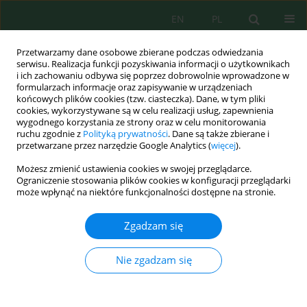
EN
PL
Przetwarzamy dane osobowe zbierane podczas odwiedzania
serwisu. Realizacja funkcji pozyskiwania informacji o użytkownikach
i ich zachowaniu odbywa się poprzez dobrowolnie wprowadzone w
formularzach informacje oraz zapisywanie w urządzeniach
końcowych plików cookies (tzw. ciasteczka). Dane, w tym pliki
cookies, wykorzystywane są w celu realizacji usług, zapewnienia
wygodnego korzystania ze strony oraz w celu monitorowania
Słowo kluczowe
małe
ruchu zgodnie z
Polityką prywatności
. Dane są także zbierane i
przetwarzane przez narzędzie Google Analytics (
więcej
).
oczyszczalnie ścieków
Możesz zmienić ustawienia cookies w swojej przeglądarce.
Ograniczenie stosowania plików cookies w konfiguracji przeglądarki
może wpłynąć na niektóre funkcjonalności dostępne na stronie.
PORÓWNANIE FRAKCJI CHZT W ŚCIEKACH
SUROWYCH OPŁYWAJĄCYCH DO MAŁYCH I
Zgadzam się
DUŻYCH OCZYSZCZALNI ŚCIEKÓW
Joanna Smyk
,
Katarzyna Ignatowicz
Nie zgadzam się
Inż. Ekolog. 2016; 48:191-195
DOI
:
https://doi.org/10.12912/23920629/63288
Statystyki