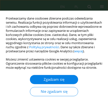
EN
PL
Przetwarzamy dane osobowe zbierane podczas odwiedzania
serwisu. Realizacja funkcji pozyskiwania informacji o użytkownikach
i ich zachowaniu odbywa się poprzez dobrowolnie wprowadzone w
formularzach informacje oraz zapisywanie w urządzeniach
końcowych plików cookies (tzw. ciasteczka). Dane, w tym pliki
cookies, wykorzystywane są w celu realizacji usług, zapewnienia
wygodnego korzystania ze strony oraz w celu monitorowania
Słowo kluczowe
medium-sized
ruchu zgodnie z
Polityką prywatności
. Dane są także zbierane i
przetwarzane przez narzędzie Google Analytics (
więcej
).
city
Możesz zmienić ustawienia cookies w swojej przeglądarce.
Ograniczenie stosowania plików cookies w konfiguracji przeglądarki
może wpłynąć na niektóre funkcjonalności dostępne na stronie.
Urban sprawl, drainage inadequacy, and flood
risk co-production in a semi-arid Algerian city: A
Zgadzam się
diachronic geospatial and remote-sensing
analysis of Khenchela (1985–2035)
Nie zgadzam się
Daoud Zeroual
,
Islam Boukhelkhal
,
Benchenna Abdelali
,
Ibtissem
Lounis
Ecol. Eng. Environ. Technol. 2026; 5:399-412