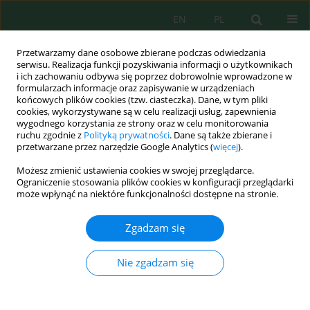
EN
PL
Przetwarzamy dane osobowe zbierane podczas odwiedzania
serwisu. Realizacja funkcji pozyskiwania informacji o użytkownikach
i ich zachowaniu odbywa się poprzez dobrowolnie wprowadzone w
formularzach informacje oraz zapisywanie w urządzeniach
końcowych plików cookies (tzw. ciasteczka). Dane, w tym pliki
cookies, wykorzystywane są w celu realizacji usług, zapewnienia
wygodnego korzystania ze strony oraz w celu monitorowania
Słowo kluczowe
natężenia pól
ruchu zgodnie z
Polityką prywatności
. Dane są także zbierane i
przetwarzane przez narzędzie Google Analytics (
więcej
).
elektrycznych i magnetycznych
Możesz zmienić ustawienia cookies w swojej przeglądarce.
Ograniczenie stosowania plików cookies w konfiguracji przeglądarki
może wpłynąć na niektóre funkcjonalności dostępne na stronie.
ANALIZA PÓL ELEKTROMAGNETYCZNYCH I
HAŁASU NA TERENIE BIOGAZOWNI ROLNICZEJ
Zgadzam się
Paweł A. Mazurek
,
Joanna Pawłat
,
Sławomir Wraga
,
Lucjan Wojtacha
Inż. Ekolog. 2016; 50:63-70
Nie zgadzam się
DOI
:
https://doi.org/10.12912/23920629/65487
Statystyki