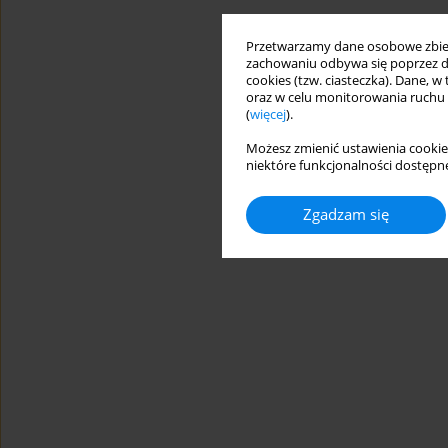
Przetwarzamy dane osobowe zbiera
zachowaniu odbywa się poprzez d
cookies (tzw. ciasteczka). Dane, w
oraz w celu monitorowania ruchu
(
więcej
).
Możesz zmienić ustawienia cookie
niektóre funkcjonalności dostępne
Zgadzam się