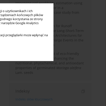
Improving soil erodibility estimation using
a plasticity-based K factor in a
i o użytkownikach i ich
Mediterranean basin: A case study from
rządzeniach końcowych plików
northern Morocco
wygodnego korzystania ze strony
z narzędzie Google Analytics
Deep Learning Approach for Runoff
Prediction: Evaluating the Long-Short-Term
acji przeglądarki może wpłynąć na
Memory Neural Network Architectures for
Capturing Extreme Discharge Events in the
Ouergha Basin, Morocco
Comparative assessment of eco-friendly
priming strategies for enhancing the
nutritional, phytochemical, and antioxidant
properties of germinated
Moringa oleifera
Lam. seeds
Indeksy
Indeks słów kluczowych