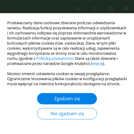
EN
PL
Przetwarzamy dane osobowe zbierane podczas odwiedzania
serwisu. Realizacja funkcji pozyskiwania informacji o użytkownikach
i ich zachowaniu odbywa się poprzez dobrowolnie wprowadzone w
formularzach informacje oraz zapisywanie w urządzeniach
końcowych plików cookies (tzw. ciasteczka). Dane, w tym pliki
cookies, wykorzystywane są w celu realizacji usług, zapewnienia
wygodnego korzystania ze strony oraz w celu monitorowania
Słowo kluczowe
plastic recycling
ruchu zgodnie z
Polityką prywatności
. Dane są także zbierane i
przetwarzane przez narzędzie Google Analytics (
więcej
).
Możesz zmienić ustawienia cookies w swojej przeglądarce.
Plastic recycling for liquid fuel production and its
Ograniczenie stosowania plików cookies w konfiguracji przeglądarki
use in thermal engines
może wpłynąć na niektóre funkcjonalności dostępne na stronie.
Jose Nolasco Cruz
,
Irma Pérez Hernández
,
José Echegaray Franyutti
,
Zgadzam się
Rosa María Vaca Espino
,
Enrique Arnoldo Zamora Cárdenas
Ecol. Eng. Environ. Technol. 2025; 5:61-81
DOI
:
https://doi.org/10.12912/27197050/202778
Nie zgadzam się
Statystyki
Streszczenie
Artykuł
(PDF)