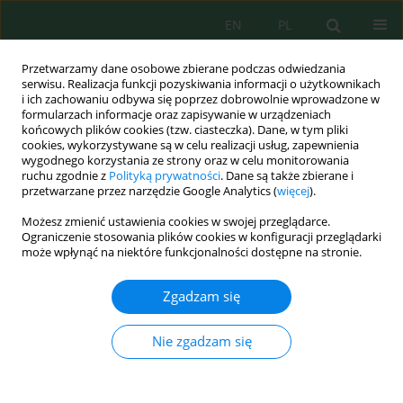
EN
PL
Przetwarzamy dane osobowe zbierane podczas odwiedzania
serwisu. Realizacja funkcji pozyskiwania informacji o użytkownikach
i ich zachowaniu odbywa się poprzez dobrowolnie wprowadzone w
formularzach informacje oraz zapisywanie w urządzeniach
końcowych plików cookies (tzw. ciasteczka). Dane, w tym pliki
cookies, wykorzystywane są w celu realizacji usług, zapewnienia
wygodnego korzystania ze strony oraz w celu monitorowania
Słowo kluczowe
procesy
ruchu zgodnie z
Polityką prywatności
. Dane są także zbierane i
przetwarzane przez narzędzie Google Analytics (
więcej
).
utleniające
Możesz zmienić ustawienia cookies w swojej przeglądarce.
Ograniczenie stosowania plików cookies w konfiguracji przeglądarki
może wpłynąć na niektóre funkcjonalności dostępne na stronie.
BADANIA HYBRYDOWEGO PROCESU
UTLENIAJĄCEGO (UV/TIO2/H2O2) W ASPEKCIE
Zgadzam się
ELIMINACJI WYBRANYCH MIKROZANIECZYSZCZEŃ
ORGANICZNYCH ORAZ ZMIAN TOKSYCZNOŚCI
Nie zgadzam się
WODY
Mariusz Dudziak
Inż. Ekolog. 2016; 50:189-194