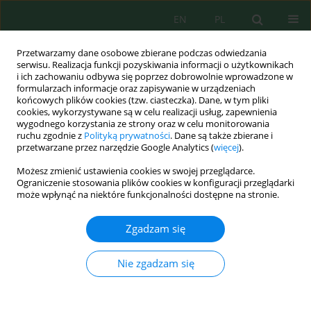
EN
PL
Przetwarzamy dane osobowe zbierane podczas odwiedzania
serwisu. Realizacja funkcji pozyskiwania informacji o użytkownikach
i ich zachowaniu odbywa się poprzez dobrowolnie wprowadzone w
formularzach informacje oraz zapisywanie w urządzeniach
końcowych plików cookies (tzw. ciasteczka). Dane, w tym pliki
cookies, wykorzystywane są w celu realizacji usług, zapewnienia
wygodnego korzystania ze strony oraz w celu monitorowania
Słowo kluczowe
proliferation
ruchu zgodnie z
Polityką prywatności
. Dane są także zbierane i
przetwarzane przez narzędzie Google Analytics (
więcej
).
Możesz zmienić ustawienia cookies w swojej przeglądarce.
Germination and
in vitro
Propagation of
Gundelia
Ograniczenie stosowania plików cookies w konfiguracji przeglądarki
tournefontii
an Important Medicinal Plant
może wpłynąć na niektóre funkcjonalności dostępne na stronie.
Mohamad Shatnawi
,
Majid Majdalawi
,
Wesam Shahrour
,
Taleb R. Abu-
Zgadzam się
Zahra
,
Abdel Rahman Al-Tawaha
Ecol. Eng. Environ. Technol. 2022; 1:57-64
DOI
:
https://doi.org/10.12912/27197050/143006
Nie zgadzam się
Statystyki
Streszczenie
Artykuł
(PDF)