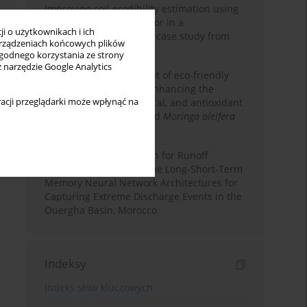
Improving soil erodibility estimation using
a plasticity-based K factor in a
i o użytkownikach i ich
Mediterranean basin: A case study from
rządzeniach końcowych plików
northern Morocco
wygodnego korzystania ze strony
z narzędzie Google Analytics
Comparative assessment of eco-friendly
priming strategies for enhancing the
acji przeglądarki może wpłynąć na
nutritional, phytochemical, and antioxidant
properties of germinated
Moringa oleifera
Lam. seeds
Deep Learning Approach for Runoff
Prediction: Evaluating the Long-Short-Term
Memory Neural Network Architectures for
Capturing Extreme Discharge Events in the
Ouergha Basin, Morocco
Indeksy
Indeks słów kluczowych