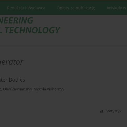
Redakcja i Wydawca
Opłaty za publikację
Artykuły w
aerator
ater Bodies
o
,
Oleh Zemlianskyi
,
Mykola Pidhornyy
Statystyki