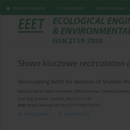
Bieżące wydanie
O czasopiśmie
Rada Naukowa
Słowo kluczowe
recirculation 
Recirculating Airlift for Aeration of Shallow W
Maryna Tavrel
,
Viktor Kostenko
,
Olha Bohomaz
,
Tetiana Kostenk
Ecol. Eng. Environ. Technol. 2022; 5:177-187
DOI
:
https://doi.org/10.12912/27197050/152114
Streszczenie
Artykuł
(PDF)