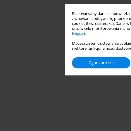
Przetwarzamy dane osobowe zbiera
zachowaniu odbywa się poprzez d
cookies (tzw. ciasteczka). Dane, w
oraz w celu monitorowania ruchu
(
więcej
).
Możesz zmienić ustawienia cookie
niektóre funkcjonalności dostępne
Zgadzam się