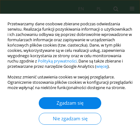
EN
PL
Przetwarzamy dane osobowe zbierane podczas odwiedzania
serwisu. Realizacja funkcji pozyskiwania informacji o użytkownikach
i ich zachowaniu odbywa się poprzez dobrowolnie wprowadzone w
formularzach informacje oraz zapisywanie w urządzeniach
końcowych plików cookies (tzw. ciasteczka). Dane, w tym pliki
cookies, wykorzystywane są w celu realizacji usług, zapewnienia
wygodnego korzystania ze strony oraz w celu monitorowania
Słowo kluczowe
rubber
ruchu zgodnie z
Polityką prywatności
. Dane są także zbierane i
przetwarzane przez narzędzie Google Analytics (
więcej
).
Formulation of Composite Materials Containing
Możesz zmienić ustawienia cookies w swojej przeglądarce.
Tengiz Sulfur-Oil Production Waste
Ograniczenie stosowania plików cookies w konfiguracji przeglądarki
może wpłynąć na niektóre funkcjonalności dostępne na stronie.
Perizat Zharylkassyn
,
Lazzat Ramatullaeva
,
Shermakhan Shapalov
,
Gulmira Kenzhaliyeva
,
Yerkebulаn Kocherov
,
Daulet Zhumadullayev
Zgadzam się
Ecol. Eng. Environ. Technol. 2021; 4:66-73
DOI
:
https://doi.org/10.12912/27197050/137866
Nie zgadzam się
Statystyki
Streszczenie
Artykuł
(PDF)