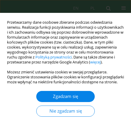
EN
PL
Przetwarzamy dane osobowe zbierane podczas odwiedzania
serwisu. Realizacja funkcji pozyskiwania informacji o użytkownikach
i ich zachowaniu odbywa się poprzez dobrowolnie wprowadzone w
formularzach informacje oraz zapisywanie w urządzeniach
końcowych plików cookies (tzw. ciasteczka). Dane, w tym pliki
cookies, wykorzystywane są w celu realizacji usług, zapewnienia
wygodnego korzystania ze strony oraz w celu monitorowania
Słowo kluczowe
salt rejection
ruchu zgodnie z
Polityką prywatności
. Dane są także zbierane i
przetwarzane przez narzędzie Google Analytics (
więcej
).
Możesz zmienić ustawienia cookies w swojej przeglądarce.
Advanced assessment of membrane fouling in
Ograniczenie stosowania plików cookies w konfiguracji przeglądarki
seawater reverse osmosis plants using permeate
może wpłynąć na niektóre funkcjonalności dostępne na stronie.
quality degradation indicators
Zgadzam się
Fatma Alaoui
,
Amel Alioua Berrebah
,
Noreddine Ghaffour
,
Djillali
Benouali
,
Fatma Belhoucine
,
Yamina Merzouk
Nie zgadzam się
Ecol. Eng. Environ. Technol. 2026; 4:369-380
DOI
:
https://doi.org/10.12912/27197050/219506
Statystyki