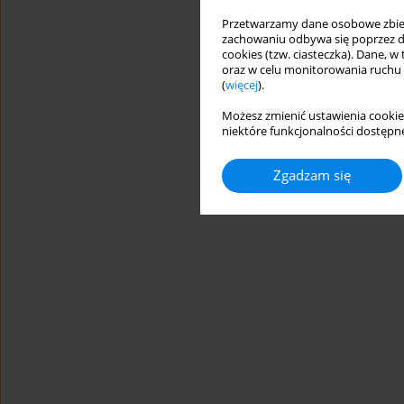
Przetwarzamy dane osobowe zbiera
zachowaniu odbywa się poprzez d
cookies (tzw. ciasteczka). Dane, w
oraz w celu monitorowania ruchu
(
więcej
).
Możesz zmienić ustawienia cookie
niektóre funkcjonalności dostępne
Zgadzam się