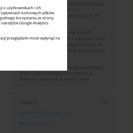
Improving soil erodibility estimation using
i o użytkownikach i ich
a plasticity-based K factor in a
rządzeniach końcowych plików
Mediterranean basin: A case study from
wygodnego korzystania ze strony
northern Morocco
z narzędzie Google Analytics
Deep Learning Approach for Runoff
acji przeglądarki może wpłynąć na
Prediction: Evaluating the Long-Short-Term
Memory Neural Network Architectures for
Capturing Extreme Discharge Events in the
Ouergha Basin, Morocco
A two-decade remote sensing assessment
of sea surface temperature trends in
Pakistan's exclusive economic zone
Indeksy
Indeks słów kluczowych
Indeks autorów