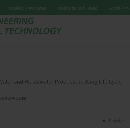
Redakcja i Wydawca
Opłaty za publikację
Artykuły w
Water and Wastewater Production Using Life Cycle
yahrul Al Qadar
Statystyki