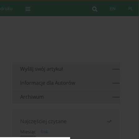
 druku
EN
PL
Wyślij swój artykuł
Informacje dla Autorów
Archiwum
Najczęściej czytane
Miesiąc
Rok