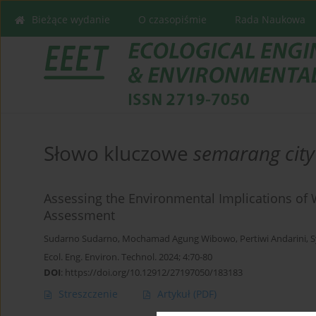
Bieżące wydanie
O czasopiśmie
Rada Naukowa
Słowo kluczowe
semarang city
Assessing the Environmental Implications of 
Assessment
Sudarno Sudarno
,
Mochamad Agung Wibowo
,
Pertiwi Andarini
,
S
Ecol. Eng. Environ. Technol. 2024; 4:70-80
DOI
:
https://doi.org/10.12912/27197050/183183
Streszczenie
Artykuł
(PDF)