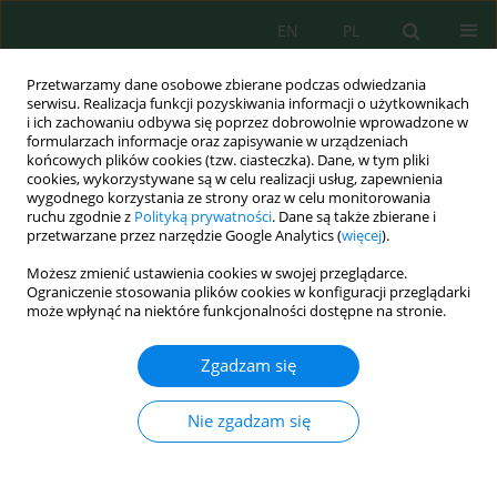
EN
PL
Przetwarzamy dane osobowe zbierane podczas odwiedzania
serwisu. Realizacja funkcji pozyskiwania informacji o użytkownikach
i ich zachowaniu odbywa się poprzez dobrowolnie wprowadzone w
formularzach informacje oraz zapisywanie w urządzeniach
końcowych plików cookies (tzw. ciasteczka). Dane, w tym pliki
cookies, wykorzystywane są w celu realizacji usług, zapewnienia
wygodnego korzystania ze strony oraz w celu monitorowania
Słowo kluczowe
sensory
ruchu zgodnie z
Polityką prywatności
. Dane są także zbierane i
przetwarzane przez narzędzie Google Analytics (
więcej
).
properties bread
Możesz zmienić ustawienia cookies w swojej przeglądarce.
Ograniczenie stosowania plików cookies w konfiguracji przeglądarki
może wpłynąć na niektóre funkcjonalności dostępne na stronie.
The Effect of the Addition of Pumpkin Flour on
the Rheological, Nutritional, Quality, and Sensory
Zgadzam się
Properties of Bread
Ibrahim Hoxha
,
Besiana Hoxha
,
Gafur Xhabiri
,
Nexhdet Shala
,
Adem
Nie zgadzam się
Dreshaj
,
Namik Durmishi
Ecol. Eng. Environ. Technol. 2023; 7:178-185
DOI
:
https://doi.org/10.12912/27197050/169879