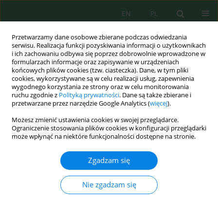
EN
PL
Przetwarzamy dane osobowe zbierane podczas odwiedzania
serwisu. Realizacja funkcji pozyskiwania informacji o użytkownikach
i ich zachowaniu odbywa się poprzez dobrowolnie wprowadzone w
formularzach informacje oraz zapisywanie w urządzeniach
końcowych plików cookies (tzw. ciasteczka). Dane, w tym pliki
cookies, wykorzystywane są w celu realizacji usług, zapewnienia
wygodnego korzystania ze strony oraz w celu monitorowania
Słowo kluczowe
solar reflectance
ruchu zgodnie z
Polityką prywatności
. Dane są także zbierane i
przetwarzane przez narzędzie Google Analytics (
więcej
).
Możesz zmienić ustawienia cookies w swojej przeglądarce.
Cellulose-derived materials for passive daytime
Ograniczenie stosowania plików cookies w konfiguracji przeglądarki
radiative cooling: A critical review of structure-
może wpłynąć na niektóre funkcjonalności dostępne na stronie.
property relationships, durability, and
sustainable cooling applications
Zgadzam się
Oussama Gliti
,
Asmaa Barbouchi
,
Mohammed Igouzal
Nie zgadzam się
Ecol. Eng. Environ. Technol. 2026; 6:34-58
DOI
:
https://doi.org/10.12912/27197050/220759
Statystyki