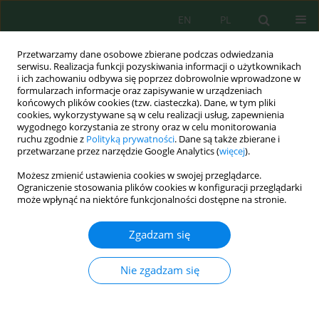
EN
PL
Przetwarzamy dane osobowe zbierane podczas odwiedzania
serwisu. Realizacja funkcji pozyskiwania informacji o użytkownikach
i ich zachowaniu odbywa się poprzez dobrowolnie wprowadzone w
formularzach informacje oraz zapisywanie w urządzeniach
końcowych plików cookies (tzw. ciasteczka). Dane, w tym pliki
cookies, wykorzystywane są w celu realizacji usług, zapewnienia
wygodnego korzystania ze strony oraz w celu monitorowania
Słowo kluczowe
structural
ruchu zgodnie z
Polityką prywatności
. Dane są także zbierane i
przetwarzane przez narzędzie Google Analytics (
więcej
).
Możesz zmienić ustawienia cookies w swojej przeglądarce.
Agricultural land optimization to supports
Ograniczenie stosowania plików cookies w konfiguracji przeglądarki
sustainable shallot production on fluvial and
może wpłynąć na niektóre funkcjonalności dostępne na stronie.
structural landforms
Zgadzam się
Natasha Belandina Cornelin Abolla
,
Edwin Maulana
,
Muhammad
Anggri Setiawan
,
Eko Haryono
,
Rika Harini
,
Junun Sartohadi
,
Retno
Argian Pangesti Putri
Nie zgadzam się
Ecol. Eng. Environ. Technol. 2025; 3:183-194
DOI
:
https://doi.org/10.12912/27197050/199801
Statystyki