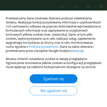
EN
PL
Przetwarzamy dane osobowe zbierane podczas odwiedzania
serwisu. Realizacja funkcji pozyskiwania informacji o użytkownikach
i ich zachowaniu odbywa się poprzez dobrowolnie wprowadzone w
formularzach informacje oraz zapisywanie w urządzeniach
końcowych plików cookies (tzw. ciasteczka). Dane, w tym pliki
cookies, wykorzystywane są w celu realizacji usług, zapewnienia
wygodnego korzystania ze strony oraz w celu monitorowania
Słowo kluczowe
użytki
ruchu zgodnie z
Polityką prywatności
. Dane są także zbierane i
przetwarzane przez narzędzie Google Analytics (
więcej
).
ekologiczne
Możesz zmienić ustawienia cookies w swojej przeglądarce.
Ograniczenie stosowania plików cookies w konfiguracji przeglądarki
może wpłynąć na niektóre funkcjonalności dostępne na stronie.
INWENTARYZACJA BAZ DANYCH W ZAKRESIE
REJESTRACJI UŻYTKÓW EKOLOGICZNYCH NA
Zgadzam się
TERENIE MIASTA KRAKOWA
Monika Mika
,
Przemysław Leń
Nie zgadzam się
Inż. Ekolog. 2016; 50:121-131
DOI
:
https://doi.org/10.12912/23920629/65494
Statystyki