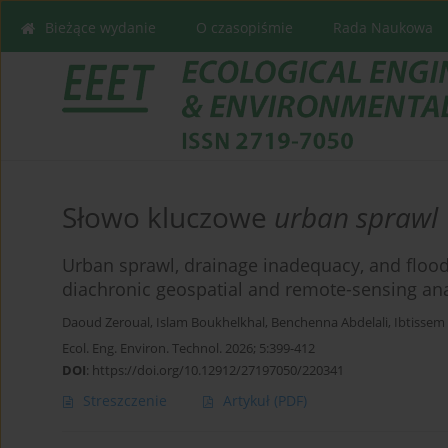
Bieżące wydanie
O czasopiśmie
Rada Naukowa
Słowo kluczowe
urban sprawl
Urban sprawl, drainage inadequacy, and flood r
diachronic geospatial and remote-sensing ana
Daoud Zeroual
,
Islam Boukhelkhal
,
Benchenna Abdelali
,
Ibtissem
Ecol. Eng. Environ. Technol. 2026; 5:399-412
DOI
:
https://doi.org/10.12912/27197050/220341
Streszczenie
Artykuł
(PDF)