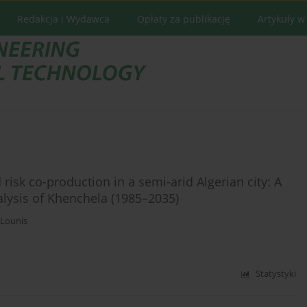
Redakcja i Wydawca
Opłaty za publikację
Artykuły w
isk co-production in a semi-arid Algerian city: A
lysis of Khenchela (1985–2035)
 Lounis
Statystyki