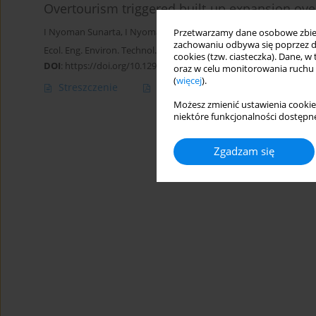
Overtourism triggered built‑up expansion ove
I Nyoman Sunarta
,
I Nyoman Sukma Arida
,
Ni Made Trigunasih
,
M
Przetwarzamy dane osobowe zbiera
zachowaniu odbywa się poprzez d
Ecol. Eng. Environ. Technol. 2025; 10:1-14
cookies (tzw. ciasteczka). Dane, w
DOI
:
https://doi.org/10.12912/27197050/209594
oraz w celu monitorowania ruchu
(
więcej
).
Streszczenie
Artykuł
(PDF)
Możesz zmienić ustawienia cookie
niektóre funkcjonalności dostępne
Zgadzam się