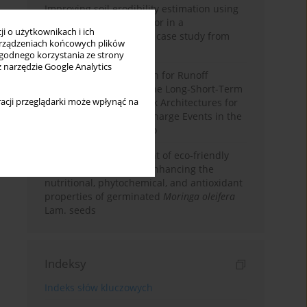
Improving soil erodibility estimation using
a plasticity-based K factor in a
i o użytkownikach i ich
Mediterranean basin: A case study from
rządzeniach końcowych plików
northern Morocco
wygodnego korzystania ze strony
z narzędzie Google Analytics
Deep Learning Approach for Runoff
Prediction: Evaluating the Long-Short-Term
acji przeglądarki może wpłynąć na
Memory Neural Network Architectures for
Capturing Extreme Discharge Events in the
Ouergha Basin, Morocco
Comparative assessment of eco-friendly
priming strategies for enhancing the
nutritional, phytochemical, and antioxidant
properties of germinated
Moringa oleifera
Lam. seeds
Indeksy
Indeks słów kluczowych