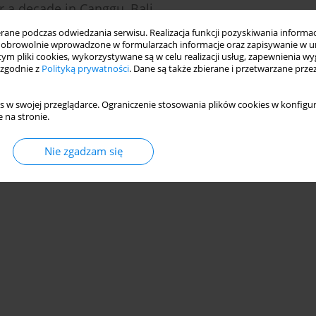
r a decade in Canggu, Bali
oh Saifulloh
,
Kothleitner Michele
ne podczas odwiedzania serwisu. Realizacja funkcji pozyskiwania informacj
obrowolnie wprowadzone w formularzach informacje oraz zapisywanie w u
 tym pliki cookies, wykorzystywane są w celu realizacji usług, zapewnienia 
 zgodnie z
Polityką prywatności
. Dane są także zbierane i przetwarzane prze
Statystyki
s w swojej przeglądarce. Ograniczenie stosowania plików cookies w konfigur
 na stronie.
Nie zgadzam się