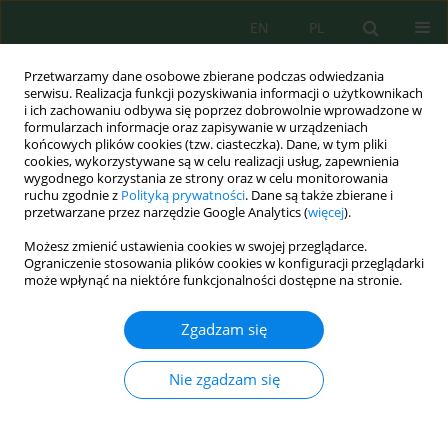
EN
PL
Przetwarzamy dane osobowe zbierane podczas odwiedzania
serwisu. Realizacja funkcji pozyskiwania informacji o użytkownikach
i ich zachowaniu odbywa się poprzez dobrowolnie wprowadzone w
formularzach informacje oraz zapisywanie w urządzeniach
końcowych plików cookies (tzw. ciasteczka). Dane, w tym pliki
cookies, wykorzystywane są w celu realizacji usług, zapewnienia
wygodnego korzystania ze strony oraz w celu monitorowania
Słowo kluczowe
water
ruchu zgodnie z
Polityką prywatności
. Dane są także zbierane i
przetwarzane przez narzędzie Google Analytics (
więcej
).
oxygenation
Możesz zmienić ustawienia cookies w swojej przeglądarce.
Ograniczenie stosowania plików cookies w konfiguracji przeglądarki
Experimental Testing of Water Body Aeration
może wpłynąć na niektóre funkcjonalności dostępne na stronie.
Airlift Technology
Zgadzam się
Viktor Kostenko
,
Maryna Tavrel
,
Olha Bohomaz
,
Olena Zavialova
,
Tetiana Kostenko
,
Kostiantyn Myhalenko
,
Olesia Kostyrka
Ecol. Eng. Environ. Technol. 2022; 3:184-192
Nie zgadzam się
DOI
:
https://doi.org/10.12912/27197050/147635
Statystyki