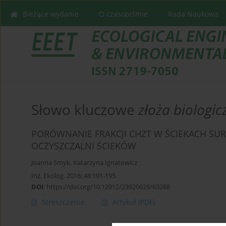
Bieżące wydanie
O czasopiśmie
Rada Naukowa
Słowo kluczowe
złoża biologic
PORÓWNANIE FRAKCJI CHZT W ŚCIEKACH SU
OCZYSZCZALNI ŚCIEKÓW
Joanna Smyk
,
Katarzyna Ignatowicz
Inż. Ekolog. 2016; 48:191-195
DOI
:
https://doi.org/10.12912/23920629/63288
Streszczenie
Artykuł
(PDF)