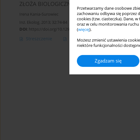
ZŁOŻA BIOLOGICZNE W OCZYSZCZANIU ŚCI
Przetwarzamy dane osobowe zbiera
zachowaniu odbywa się poprzez d
Irena Kania-Surowiec
cookies (tzw. ciasteczka). Dane, w
Inż. Ekolog. 2013; 32:74-84
oraz w celu monitorowania ruchu
DOI
:
https://doi.org/10.12912/23920629/369
(
więcej
).
Streszczenie
Artykuł
(PDF)
Możesz zmienić ustawienia cookie
niektóre funkcjonalności dostępne
Zgadzam się