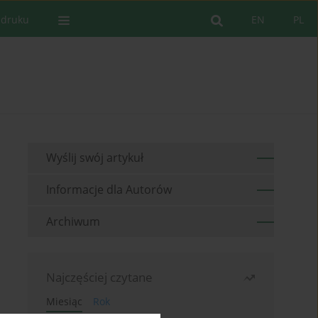
 druku
EN
PL
Wyślij swój artykuł
Informacje dla Autorów
Archiwum
Najczęściej czytane
Miesiąc
Rok