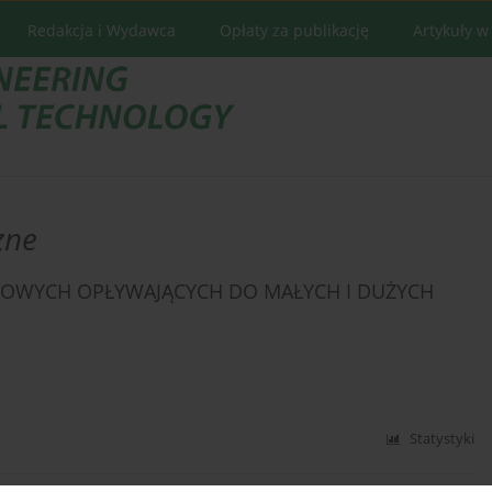
Redakcja i Wydawca
Opłaty za publikację
Artykuły w
zne
ROWYCH OPŁYWAJĄCYCH DO MAŁYCH I DUŻYCH
Statystyki