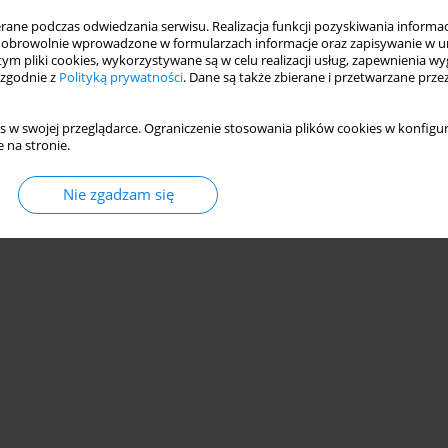
EKÓW Z RECYKLINGU TWORZYW SZTUCZNYCH
ne podczas odwiedzania serwisu. Realizacja funkcji pozyskiwania informacj
obrowolnie wprowadzone w formularzach informacje oraz zapisywanie w u
 tym pliki cookies, wykorzystywane są w celu realizacji usług, zapewnienia 
 zgodnie z
Polityką prywatności
. Dane są także zbierane i przetwarzane prze
Statystyki
s w swojej przeglądarce. Ograniczenie stosowania plików cookies w konfigur
 na stronie.
Nie zgadzam się