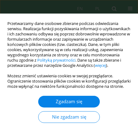
EN
PL
Przetwarzamy dane osobowe zbierane podczas odwiedzania
serwisu. Realizacja funkcji pozyskiwania informacji o użytkownikach
i ich zachowaniu odbywa się poprzez dobrowolnie wprowadzone w
formularzach informacje oraz zapisywanie w urządzeniach
końcowych plików cookies (tzw. ciasteczka). Dane, w tym pliki
cookies, wykorzystywane są w celu realizacji usług, zapewnienia
wygodnego korzystania ze strony oraz w celu monitorowania
Słowo kluczowe
zlewnia
ruchu zgodnie z
Polityką prywatności
. Dane są także zbierane i
przetwarzane przez narzędzie Google Analytics (
więcej
).
zurbanizowana
Możesz zmienić ustawienia cookies w swojej przeglądarce.
Ograniczenie stosowania plików cookies w konfiguracji przeglądarki
MIEJSKI STAW JAKO ODBIORNIK ŚCIEKÓW
może wpłynąć na niektóre funkcjonalności dostępne na stronie.
OPADOWYCH
Zgadzam się
Piotr Stachowski
Inż. Ekolog. 2017; 1:1-8
DOI
:
https://doi.org/10.12912/23920629/64221
Nie zgadzam się
Statystyki
Streszczenie
Artykuł
(PDF)