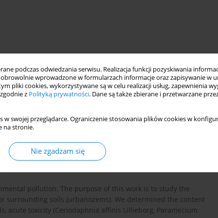
ne podczas odwiedzania serwisu. Realizacja funkcji pozyskiwania informacj
obrowolnie wprowadzone w formularzach informacje oraz zapisywanie w u
 affinis
urbanozems
gas stations
soil phototrophs
 tym pliki cookies, wykorzystywane są w celu realizacji usług, zapewnienia 
 zgodnie z
Polityką prywatności
. Dane są także zbierane i przetwarzane prze
s w swojej przeglądarce. Ograniczenie stosowania plików cookies w konfigur
 na stronie.
Nie zgadzam się
onmental pollution. The purpose of this work is to study the
or surrounding soils (urbanozems). We determined the content
s, acute toxicity (Ceriodaphnia affinis Lillieborg, Раramecium