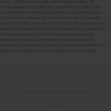
ity (C. affinis), and the state of soil microphotrophs. The
is significantly higher than the concentrations of OP in the
Russian standards for HM was found only for zinc (the maximum
PC). Urbanozems samples did not have acute toxicity; however,
inis (up to 85%) and a decrease in the fertility of crustaceans (2-3
ucture of the community of soil microphototrophs, cyanobacteria
10 thousand cells/1 g of soil) compared with green and
spectively). As a result of the work, we concluded that the
ssment of chronic toxicity in terms of mortality and fertility of C
e areas of gas stations were of the highest informative value.
© 2006-2026 Journal hosting platform by
Bentus