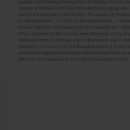
caudatum Ehrenberg, Escherichia coli Migula), chronic toxic
content of OP was from 520±130 to 4820±100 mg/kg, which 
soils of the transport zone of cities. The excess of the 
for the total form – 1.7 MPC, for the mobile form – 1.4 M
chronic toxicity in the bioassay for the mortality of C. aff
times compared to the control) were observed. In the str
dominated both in biomass and in abundance: (up to 748±
diatoms (1.1–5.5 and 1.2–19,8 thousand cells/1 g of soil re
quantitative algological analysis and biotest with the asse
affinis for the diagnosis of local soil contamination in th