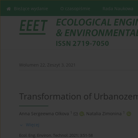
Bieżące wydanie
O czasopiśmie
Rada Naukowa
Wolumen 22, Zeszyt 3, 2021
Transformation of Urbanozems
1
1
Anna Sergeewna Olkova
,
Natalia Zimonina
Więcej
Ecol. Eng. Environ. Technol. 2021; 3:51-58