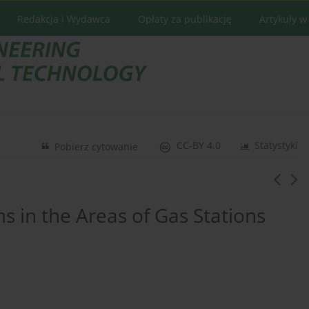
Redakcja i Wydawca
Opłaty za publikację
Artykuły w
CC-BY 4.0
Statystyki
Pobierz cytowanie
 in the Areas of Gas Stations