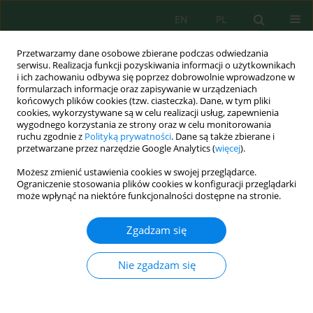
EN
PL
Przetwarzamy dane osobowe zbierane podczas odwiedzania
serwisu. Realizacja funkcji pozyskiwania informacji o użytkownikach
i ich zachowaniu odbywa się poprzez dobrowolnie wprowadzone w
formularzach informacje oraz zapisywanie w urządzeniach
końcowych plików cookies (tzw. ciasteczka). Dane, w tym pliki
cookies, wykorzystywane są w celu realizacji usług, zapewnienia
wygodnego korzystania ze strony oraz w celu monitorowania
Wolumen 18, Zeszyt 1, 2017
ruchu zgodnie z
Polityką prywatności
. Dane są także zbierane i
przetwarzane przez narzędzie Google Analytics (
więcej
).
Możesz zmienić ustawienia cookies w swojej przeglądarce.
Ograniczenie stosowania plików cookies w konfiguracji przeglądarki
UWALNIANIE I USUWANIE
może wpłynąć na niektóre funkcjonalności dostępne na stronie.
SKŁADNIKÓW ODŻYWCZYCH Z
Zgadzam się
PIANY OSADU CZYNNEGO PO
Nie zgadzam się
HYBRYDOWYM PROCESIE
OBRÓBKI WSTĘPNEJ