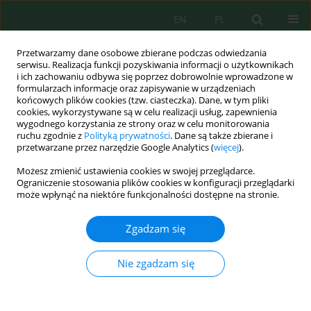
EN
PL
Przetwarzamy dane osobowe zbierane podczas odwiedzania
serwisu. Realizacja funkcji pozyskiwania informacji o użytkownikach
i ich zachowaniu odbywa się poprzez dobrowolnie wprowadzone w
formularzach informacje oraz zapisywanie w urządzeniach
końcowych plików cookies (tzw. ciasteczka). Dane, w tym pliki
cookies, wykorzystywane są w celu realizacji usług, zapewnienia
wygodnego korzystania ze strony oraz w celu monitorowania
Wolumen 19, Zeszyt 6, 2018
ruchu zgodnie z
Polityką prywatności
. Dane są także zbierane i
przetwarzane przez narzędzie Google Analytics (
więcej
).
Możesz zmienić ustawienia cookies w swojej przeglądarce.
Ograniczenie stosowania plików cookies w konfiguracji przeglądarki
Waloryzacja przyrodnicza
może wpłynąć na niektóre funkcjonalności dostępne na stronie.
zbiornika retencyjnego
Zgadzam się
Mściwojów
Nie zgadzam się
1
2
2
Beata Malczewska
,
Paulina Pluskota
,
Jan Kempiński