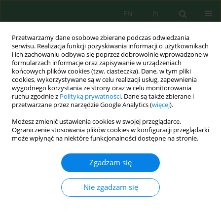
EN
PL
Przetwarzamy dane osobowe zbierane podczas odwiedzania
serwisu. Realizacja funkcji pozyskiwania informacji o użytkownikach
i ich zachowaniu odbywa się poprzez dobrowolnie wprowadzone w
formularzach informacje oraz zapisywanie w urządzeniach
końcowych plików cookies (tzw. ciasteczka). Dane, w tym pliki
cookies, wykorzystywane są w celu realizacji usług, zapewnienia
wygodnego korzystania ze strony oraz w celu monitorowania
Wolumen 19, Zeszyt 2, 2018
ruchu zgodnie z
Polityką prywatności
. Dane są także zbierane i
przetwarzane przez narzędzie Google Analytics (
więcej
).
Możesz zmienić ustawienia cookies w swojej przeglądarce.
Ograniczenie stosowania plików cookies w konfiguracji przeglądarki
Występowanie i oznaczanie
może wpłynąć na niektóre funkcjonalności dostępne na stronie.
wybranych grup
Zgadzam się
mikrozanieczyszczeń
Nie zgadzam się
regulowanych dyrektywą
2000/60/WE w środowisku