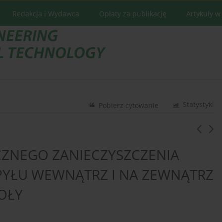
Redakcja i Wydawca
Opłaty za publikację
Artykuły w
Statystyki
Pobierz cytowanie
ZNEGO ZANIECZYSZCZENIA
PYŁU WEWNĄTRZ I NA ZEWNĄTRZ
OŁY