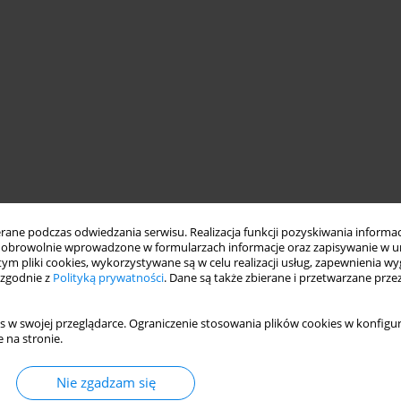
emperatura
mikroorganizmy
ne podczas odwiedzania serwisu. Realizacja funkcji pozyskiwania informacj
obrowolnie wprowadzone w formularzach informacje oraz zapisywanie w u
 tym pliki cookies, wykorzystywane są w celu realizacji usług, zapewnienia 
 zgodnie z
Polityką prywatności
. Dane są także zbierane i przetwarzane prze
 jakości powietrza realizowanych w dwóch cyklach
m budynku edukacyjnym z lat 70-tych. Pomiary w każdym cyklu
s w swojej przeglądarce. Ograniczenie stosowania plików cookies w konfigur
2
 na stronie.
powierzchni 50,3 m
(S.09 do nauczania początkowego i S.26 dla
stywano głównie pomiary wykonywane przed lekcjami,
ku. Sale lekcyjne ogrzewane są grzejnikami płytowo-
Nie zgadzam się
ocą wentylacji grawitacyjnej. Badania obejmowały ocenę