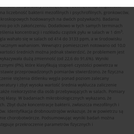
mienności temperatury wewnętrznej i zewnętrznej, wilgotności
lna liczebność bakterii mezofilnych i psychrofilnych, gronkowców,
ikroskopowych hodowanych na dwóch pożywkach). Badania
dnio po ich zakończeniu. Dodatkowo w tych samych terminach
3
eślenia koncentracji i rozkładu cząstek pyłu w salach w 1 dm
.
gla wahało się w salach od 414 do 3133 ppm, a w środowisku
znacznym wahaniom. Wewnątrz pomieszczeń notowano od 10,0
 wartości średnich można jednak stwierdzić, że problemem jest
 wykazywała dużą zmienność (od 22,6 do 91,6%). Wyniki
nymi (PN), które klasyfikują stopień czystości powietrza w
stawie przeprowadzonych pomiarów stwierdzono, że fizyczna
czenie stężenia ditlenku węgla ponad poziom zalecany
peratury i zbyt wysoka wartość średnia wyklucza zaliczenie
 także niekorzystne dla osób przebywających w salach. Pomiary
szej klasy. W badaniach mikrobiologicznych wykazano, że
ch. Zbyt duże koncentracje bakterii, zwłaszcza mezofilnych i
. Identyfikacja drobnoustrojów wskazuje, że w powietrzu są
cjalnie chorobotwórcze. Podsumowując wyniki badań można
tępuje przekroczenie parametrów fizycznych i