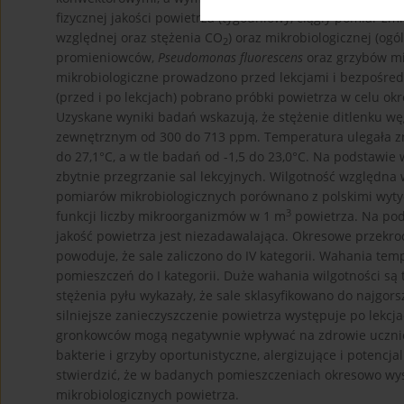
fizycznej jakości powietrza (tygodniowy, ciągły pomiar z
względnej oraz stężenia CO
) oraz mikrobiologicznej (ogó
2
promieniowców,
Pseudomonas fluorescens
oraz grzybów m
mikrobiologiczne prowadzono przed lekcjami i bezpośre
(przed i po lekcjach) pobrano próbki powietrza w celu okr
Uzyskane wyniki badań wskazują, że stężenie ditlenku wę
zewnętrznym od 300 do 713 ppm. Temperatura ulegała 
do 27,1°C, a w tle badań od -1,5 do 23,0°C. Na podstawie
zbytnie przegrzanie sal lekcyjnych. Wilgotność względna
pomiarów mikrobiologicznych porównano z polskimi wytycz
3
funkcji liczby mikroorganizmów w 1 m
powietrza. Na pod
jakość powietrza jest niezadawalająca. Okresowe przekro
powoduje, że sale zaliczono do IV kategorii. Wahania tem
pomieszczeń do I kategorii. Duże wahania wilgotności są
stężenia pyłu wykazały, że sale sklasyfikowano do najgor
silniejsze zanieczyszczenie powietrza występuje po lekcja
gronkowców mogą negatywnie wpływać na zdrowie uczniów
bakterie i grzyby oportunistyczne, alergizujące i poten
stwierdzić, że w badanych pomieszczeniach okresowo wys
mikrobiologicznych powietrza.