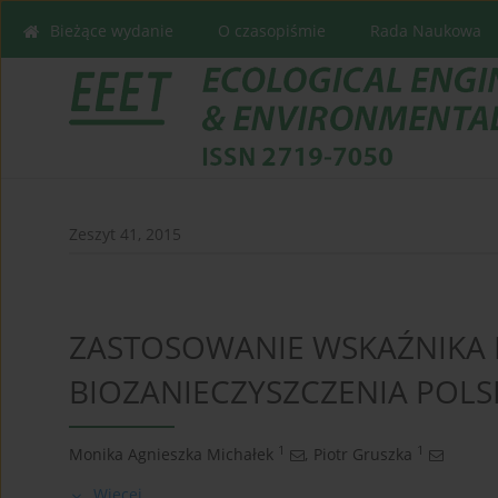
Bieżące wydanie
O czasopiśmie
Rada Naukowa
Zeszyt 41, 2015
ZASTOSOWANIE WSKAŹNIKA 
BIOZANIECZYSZCZENIA POLS
1
1
Monika Agnieszka Michałek
,
Piotr Gruszka
Więcej