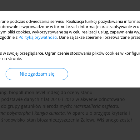
ne podczas odwiedzania serwisu. Realizacja funkcji pozyskiwania informacj
obrowolnie wprowadzone w formularzach informacje oraz zapisywanie w u
 tym pliki cookies, wykorzystywane są w celu realizacji usług, zapewnienia 
 zgodnie z
Polityką prywatności
. Dane są także zbierane i przetwarzane prze
s w swojej przeglądarce. Ograniczenie stosowania plików cookies w konfigur
 na stronie.
kaźnik BPL
Nie zgadzam się
ng. biopollution level index) do oceny stanu
a podstawie danych z lat 2010 i 2012 w akwenie odnotowano
o do grupy gatunków nierodzimych:
Marenzelleria neglecta
,
ena polymorpha
i
Rangia cuneata
. W oparciu o przyjęte kryteria i
środowisko, stan biozanieczyszczenia Zalewu Wiślanego został