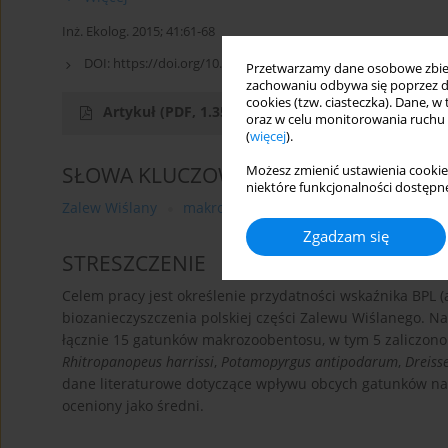
Inż. Ekolog. 2015; 41:61-68
DOI:
https://doi.org/10.12912/23920629/1829
Przetwarzamy dane osobowe zbiera
zachowaniu odbywa się poprzez d
cookies (tzw. ciasteczka). Dane, w
Artykuł
(PDF, 1.35 MB)
oraz w celu monitorowania ruchu
(
więcej
).
SŁOWA KLUCZOWE
Możesz zmienić ustawienia cookie
niektóre funkcjonalności dostępne
Zalew Wiślany
makrozoobentos
gatunki obce
ws
Zgadzam się
STRESZCZENIE
Celem pracy jest określenie przydatności wskaźnika BPL (a
biozanieczyszczenia polskiej części Zalewu Wiślanego. N
łącznie 15 gatunków makrozoobentosu, w tym 5 zaliczon
Rhitropanopeus harrissi
,
Potamopyrgus antipodarum
,
Dreiss
dane literaturowe dotyczące wpływu obcych gatunków na 
oceniony jako średni.