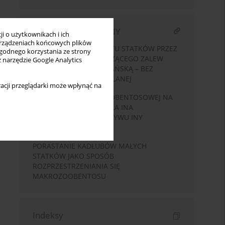
ARTYKUŁ POWIĄZANY
i o użytkownikach i ich
rządzeniach końcowych plików
KONCEPCJA TRANSPORTU STATKÓW PRZEZ
wygodnego korzystania ze strony
MIERZEJĘ WIŚLANĄ ŁĄCZĄCEGO ZALEW
z narzędzie Google Analytics
WIŚLANY Z ZATOKĄ GDAŃSKĄ – BEZ
PRZEKOPU MIERZEI WIŚLANEJ
acji przeglądarki może wpłynąć na
STAŁOŚĆ FAUNY MAKROBENTOSOWEJ NA
PRZYKŁADZIE RZEKI MAŁA INA
LEWOBRZEŻNEGO DOPŁYWU INY
(POMORZE ZACHODNIE)
PORASTANIE KADŁUBÓW MAŁYCH
STATKÓW JAKO SPOSÓB
ROZPRZESTRZENIANIA SIĘ
MAKROZOOBENTOSU
Indeksy