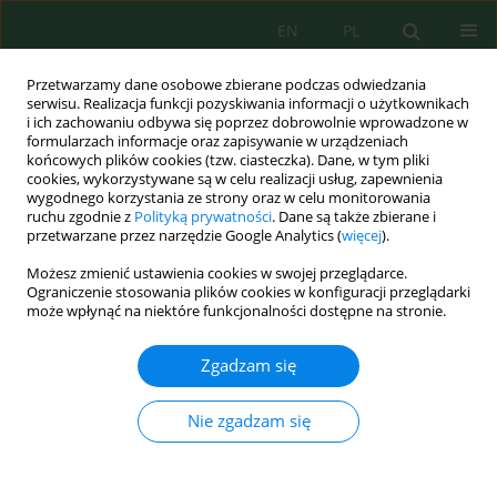
EN
PL
Przetwarzamy dane osobowe zbierane podczas odwiedzania
serwisu. Realizacja funkcji pozyskiwania informacji o użytkownikach
i ich zachowaniu odbywa się poprzez dobrowolnie wprowadzone w
formularzach informacje oraz zapisywanie w urządzeniach
końcowych plików cookies (tzw. ciasteczka). Dane, w tym pliki
cookies, wykorzystywane są w celu realizacji usług, zapewnienia
wygodnego korzystania ze strony oraz w celu monitorowania
Autor
Łukasz ZIÓŁKOWSKI
ruchu zgodnie z
Polityką prywatności
. Dane są także zbierane i
przetwarzane przez narzędzie Google Analytics (
więcej
).
Możesz zmienić ustawienia cookies w swojej przeglądarce.
WŁAŚCIWOŚCI FIZYCZNO-CHEMICZNE STAŁYCH I
Ograniczenie stosowania plików cookies w konfiguracji przeglądarki
CIEKŁYCH PRODUKTÓW ODPADOWYCH
może wpłynąć na niektóre funkcjonalności dostępne na stronie.
POCHODZĄCYCH Z PROCESU ZGAZOWANIA
ROŚLIN ENERGETYCZNYCH ZANIECZYSZCZONYCH
Zgadzam się
METALAMI CIĘŻKIMI
Nie zgadzam się
Sebastian Werle
,
Łukasz Ziółkowski
,
Marta Pogrzeba
,
Jacek Krzyżak
,
Izabela Ratman-Kłosińska
,
Daniela Burnete
Inż. Ekolog. 2017; 1:36-42