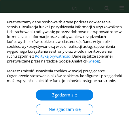
EN
PL
Przetwarzamy dane osobowe zbierane podczas odwiedzania
serwisu. Realizacja funkcji pozyskiwania informacji o użytkownikach
i ich zachowaniu odbywa się poprzez dobrowolnie wprowadzone w
formularzach informacje oraz zapisywanie w urządzeniach
końcowych plików cookies (tzw. ciasteczka). Dane, w tym pliki
cookies, wykorzystywane są w celu realizacji usług, zapewnienia
wygodnego korzystania ze strony oraz w celu monitorowania
Autor
Abderahim Kribii
ruchu zgodnie z
Polityką prywatności
. Dane są także zbierane i
przetwarzane przez narzędzie Google Analytics (
więcej
).
Możesz zmienić ustawienia cookies w swojej przeglądarce.
Phytochemical Screening, Antimicrobial and
Ograniczenie stosowania plików cookies w konfiguracji przeglądarki
Antioxidant Activity of
Ammi visnaga
L. Extracts
może wpłynąć na niektóre funkcjonalności dostępne na stronie.
Fouzia Mgamat
,
Sara Haida
,
Asmaa Oubihi
,
Hamid El Ibaoui
,
Zgadzam się
Abderahim Kribii
,
Rachida El Ayadi
,
Driss Hmouni
Ecol. Eng. Environ. Technol. 2024; 3:21-27
DOI
:
https://doi.org/10.12912/27197050/177191
Nie zgadzam się
Statystyki
Streszczenie
Artykuł
(PDF)