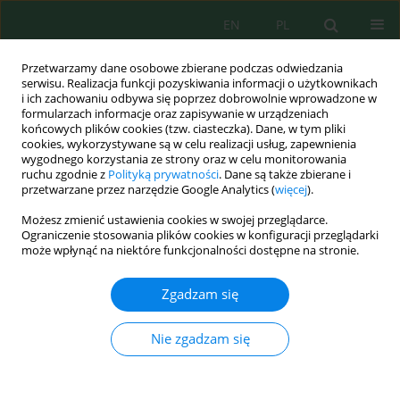
EN
PL
Przetwarzamy dane osobowe zbierane podczas odwiedzania
serwisu. Realizacja funkcji pozyskiwania informacji o użytkownikach
i ich zachowaniu odbywa się poprzez dobrowolnie wprowadzone w
formularzach informacje oraz zapisywanie w urządzeniach
końcowych plików cookies (tzw. ciasteczka). Dane, w tym pliki
cookies, wykorzystywane są w celu realizacji usług, zapewnienia
wygodnego korzystania ze strony oraz w celu monitorowania
Autor
Ach. Mas'udi
ruchu zgodnie z
Polityką prywatności
. Dane są także zbierane i
przetwarzane przez narzędzie Google Analytics (
więcej
).
Możesz zmienić ustawienia cookies w swojej przeglądarce.
Evaluating the potential of Jember's wetlands for
Ograniczenie stosowania plików cookies w konfiguracji przeglądarki
'Lusi' glutinous rice: supporting food security
może wpłynąć na niektóre funkcjonalności dostępne na stronie.
amidst climate change
Zgadzam się
Marga Mandala
,
Ach. Fauzan Mas'udi
,
Ummi Sholikhah
,
Vivi Fitriani
,
Wheny Khristianto
,
Afik Hardanto
,
Asrijal Asrijal
,
Sukriming Saparen
Nie zgadzam się
Ecol. Eng. Environ. Technol. 2025; 1:225-234
DOI
:
https://doi.org/10.12912/27197050/195753
Statystyki