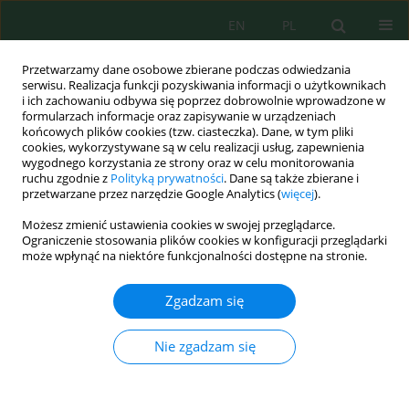
EN
PL
Przetwarzamy dane osobowe zbierane podczas odwiedzania
serwisu. Realizacja funkcji pozyskiwania informacji o użytkownikach
i ich zachowaniu odbywa się poprzez dobrowolnie wprowadzone w
formularzach informacje oraz zapisywanie w urządzeniach
końcowych plików cookies (tzw. ciasteczka). Dane, w tym pliki
cookies, wykorzystywane są w celu realizacji usług, zapewnienia
wygodnego korzystania ze strony oraz w celu monitorowania
Autor
Ahmed Barakat
ruchu zgodnie z
Polityką prywatności
. Dane są także zbierane i
przetwarzane przez narzędzie Google Analytics (
więcej
).
Możesz zmienić ustawienia cookies w swojej przeglądarce.
Using statistical analysis and pollution indices to
Ograniczenie stosowania plików cookies w konfiguracji przeglądarki
characterize metal pollution in volcanic and
może wpłynąć na niektóre funkcjonalności dostępne na stronie.
calcareous soils in semi-arid regions
Zgadzam się
Samir Nadem
,
Ahmed Barakat
,
Mohamed EL Baghdadi
,
Abdessamad
Hilali
,
El Houssaine Bouras
,
Hassan Mosaid
,
Mohamed EL Garnaoui
Nie zgadzam się
Ecol. Eng. Environ. Technol. 2025; 3:17-33
DOI
:
https://doi.org/10.12912/27197050/199517
Statystyki