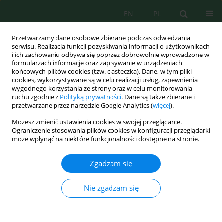
EN
PL
Przetwarzamy dane osobowe zbierane podczas odwiedzania
serwisu. Realizacja funkcji pozyskiwania informacji o użytkownikach
i ich zachowaniu odbywa się poprzez dobrowolnie wprowadzone w
formularzach informacje oraz zapisywanie w urządzeniach
końcowych plików cookies (tzw. ciasteczka). Dane, w tym pliki
cookies, wykorzystywane są w celu realizacji usług, zapewnienia
wygodnego korzystania ze strony oraz w celu monitorowania
Autor
Alla Shybanova
ruchu zgodnie z
Polityką prywatności
. Dane są także zbierane i
przetwarzane przez narzędzie Google Analytics (
więcej
).
Możesz zmienić ustawienia cookies w swojej przeglądarce.
Hydrochemical Indicators Dynamic in Surface
Ograniczenie stosowania plików cookies w konfiguracji przeglądarki
Water of Ukraine: Border Areas with Poland and
może wpłynąć na niektóre funkcjonalności dostępne na stronie.
Slovakia Case Study
Zgadzam się
Elvira Dzhumelia
,
Mariia Ruda
,
Alla Shybanova
,
Ivan Salamon
Ecol. Eng. Environ. Technol. 2024; 12:305-314
Nie zgadzam się
DOI
:
https://doi.org/10.12912/27197050/194986
Statystyki
Streszczenie
Artykuł
(PDF)