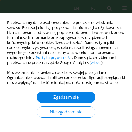
EN
PL
Przetwarzamy dane osobowe zbierane podczas odwiedzania
serwisu. Realizacja funkcji pozyskiwania informacji o użytkownikach
i ich zachowaniu odbywa się poprzez dobrowolnie wprowadzone w
formularzach informacje oraz zapisywanie w urządzeniach
końcowych plików cookies (tzw. ciasteczka). Dane, w tym pliki
cookies, wykorzystywane są w celu realizacji usług, zapewnienia
wygodnego korzystania ze strony oraz w celu monitorowania
Autor
Brahim Bougdira
ruchu zgodnie z
Polityką prywatności
. Dane są także zbierane i
przetwarzane przez narzędzie Google Analytics (
więcej
).
Możesz zmienić ustawienia cookies w swojej przeglądarce.
Mathematical models and geographic
Ograniczenie stosowania plików cookies w konfiguracji przeglądarki
information systems in the service of monitoring
może wpłynąć na niektóre funkcjonalności dostępne na stronie.
the spatial dynamics of water erosion: A case
study of Mediterranean watershed using the
Zgadzam się
PAPCAR model
Nie zgadzam się
Abdelkader Nairi
,
M'hamed Essabiri
,
Zohra Zikka
,
Badr Layan
,
Brahim
Bougdira
Ecol. Eng. Environ. Technol. 2026; 4:403-419