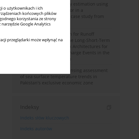
Improving soil erodibility estimation using
i o użytkownikach i ich
a plasticity-based K factor in a
rządzeniach końcowych plików
Mediterranean basin: A case study from
wygodnego korzystania ze strony
northern Morocco
z narzędzie Google Analytics
Deep Learning Approach for Runoff
acji przeglądarki może wpłynąć na
Prediction: Evaluating the Long-Short-Term
Memory Neural Network Architectures for
Capturing Extreme Discharge Events in the
Ouergha Basin, Morocco
A two-decade remote sensing assessment
of sea surface temperature trends in
Pakistan's exclusive economic zone
Indeksy
Indeks słów kluczowych
Indeks autorów