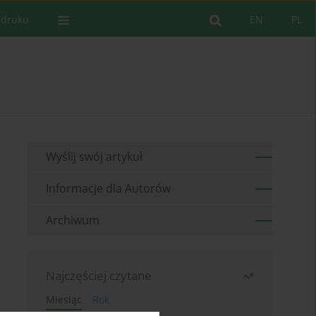
 druku
EN
PL
Wyślij swój artykuł
Informacje dla Autorów
Archiwum
Najczęściej czytane
Miesiąc
Rok