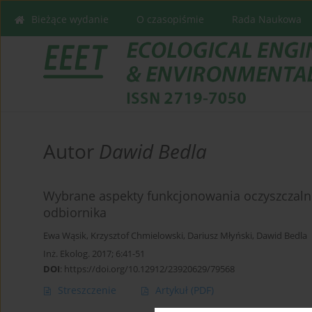
Bieżące wydanie
O czasopiśmie
Rada Naukowa
Autor
Dawid Bedla
Wybrane aspekty funkcjonowania oczyszczalni
odbiornika
Ewa Wąsik
,
Krzysztof Chmielowski
,
Dariusz Młyński
,
Dawid Bedla
Inż. Ekolog. 2017; 6:41-51
DOI
:
https://doi.org/10.12912/23920629/79568
Streszczenie
Artykuł
(PDF)