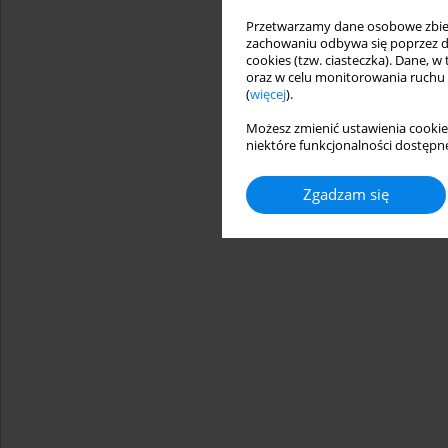
Przetwarzamy dane osobowe zbiera
zachowaniu odbywa się poprzez d
cookies (tzw. ciasteczka). Dane, w
oraz w celu monitorowania ruchu
(
więcej
).
Możesz zmienić ustawienia cookie
niektóre funkcjonalności dostępne
Zgadzam się