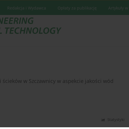
Redakcja i Wydawca
Opłaty za publikację
Artykuły w
 ścieków w Szczawnicy w aspekcie jakości wód
Statystyki