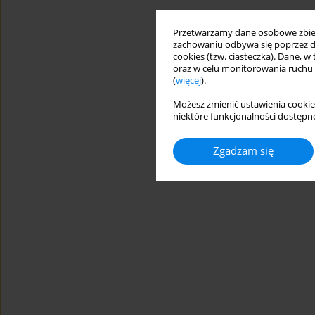
Przetwarzamy dane osobowe zbiera
zachowaniu odbywa się poprzez d
cookies (tzw. ciasteczka). Dane, w
oraz w celu monitorowania ruchu
(
więcej
).
Możesz zmienić ustawienia cookie
niektóre funkcjonalności dostępne
Zgadzam się