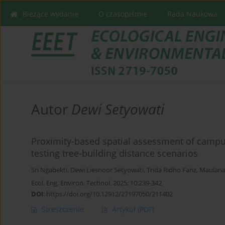
Bieżące wydanie
O czasopiśmie
Rada Naukowa
Autor
Dewi Setyowati
Proximity-based spatial assessment of campu
testing tree-building distance scenarios
Sri Ngabekti
,
Dewi Liesnoor Setyowati
,
Trida Ridho Fariz
,
Maulana
Ecol. Eng. Environ. Technol. 2025; 10:239-342
DOI
:
https://doi.org/10.12912/27197050/211402
Streszczenie
Artykuł
(PDF)