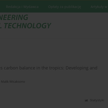
Redakcja i Wydawca
Opłaty za publikację
Artykuły w
s carbon balance in the tropics: Developing and
 Malik Wicaksono
Statystyki