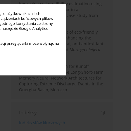
Improving soil erodibility estimation using
a plasticity-based K factor in a
i o użytkownikach i ich
Mediterranean basin: A case study from
rządzeniach końcowych plików
northern Morocco
wygodnego korzystania ze strony
z narzędzie Google Analytics
Comparative assessment of eco-friendly
priming strategies for enhancing the
acji przeglądarki może wpłynąć na
nutritional, phytochemical, and antioxidant
properties of germinated
Moringa oleifera
Lam. seeds
Deep Learning Approach for Runoff
Prediction: Evaluating the Long-Short-Term
Memory Neural Network Architectures for
Capturing Extreme Discharge Events in the
Ouergha Basin, Morocco
Indeksy
Indeks słów kluczowych