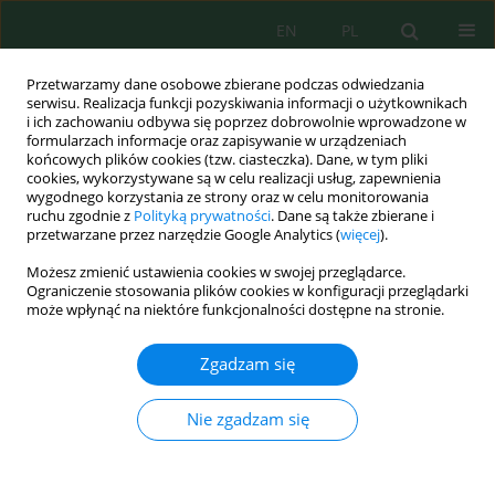
EN
PL
Przetwarzamy dane osobowe zbierane podczas odwiedzania
serwisu. Realizacja funkcji pozyskiwania informacji o użytkownikach
i ich zachowaniu odbywa się poprzez dobrowolnie wprowadzone w
formularzach informacje oraz zapisywanie w urządzeniach
końcowych plików cookies (tzw. ciasteczka). Dane, w tym pliki
cookies, wykorzystywane są w celu realizacji usług, zapewnienia
wygodnego korzystania ze strony oraz w celu monitorowania
Autor
Dhurata Premti
ruchu zgodnie z
Polityką prywatności
. Dane są także zbierane i
przetwarzane przez narzędzie Google Analytics (
więcej
).
Life cycle assessment of
Salvia officinalis
L. under
Możesz zmienić ustawienia cookies w swojej przeglądarce.
Mediterranean conditions: An integrated
Ograniczenie stosowania plików cookies w konfiguracji przeglądarki
może wpłynąć na niektóre funkcjonalności dostępne na stronie.
agronomic and process-based approach
Eljo Daci
,
Ilirjan Malollari
,
Dhurata Premti
,
Glejdis Hajdini
Zgadzam się
Ecol. Eng. Environ. Technol. 2026; 8:135-146
DOI
:
https://doi.org/10.12912/27197050/225182
Nie zgadzam się
Statystyki
Streszczenie
Artykuł
(PDF)