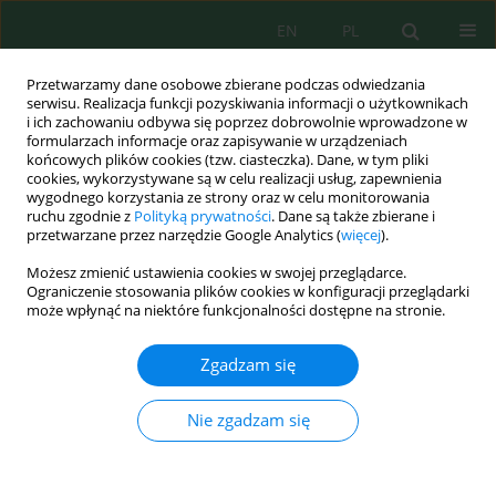
EN
PL
Przetwarzamy dane osobowe zbierane podczas odwiedzania
serwisu. Realizacja funkcji pozyskiwania informacji o użytkownikach
i ich zachowaniu odbywa się poprzez dobrowolnie wprowadzone w
formularzach informacje oraz zapisywanie w urządzeniach
końcowych plików cookies (tzw. ciasteczka). Dane, w tym pliki
cookies, wykorzystywane są w celu realizacji usług, zapewnienia
wygodnego korzystania ze strony oraz w celu monitorowania
Autor
Idlir Lami
ruchu zgodnie z
Polityką prywatności
. Dane są także zbierane i
przetwarzane przez narzędzie Google Analytics (
więcej
).
Możesz zmienić ustawienia cookies w swojej przeglądarce.
Flood hazard assessment of the lower part of the
Ograniczenie stosowania plików cookies w konfiguracji przeglądarki
Shkumbin River in the context of hydrological
może wpłynąć na niektóre funkcjonalności dostępne na stronie.
uncertainty
Zgadzam się
Olsi Barko
,
Idlir Lami
Ecol. Eng. Environ. Technol. 2026; 4:118-136
Nie zgadzam się
DOI
:
https://doi.org/10.12912/27197050/218643
Statystyki
Streszczenie
Artykuł
(PDF)