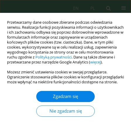
EN
PL
Przetwarzamy dane osobowe zbierane podczas odwiedzania
serwisu. Realizacja funkcji pozyskiwania informacji o użytkownikach
i ich zachowaniu odbywa się poprzez dobrowolnie wprowadzone w
formularzach informacje oraz zapisywanie w urządzeniach
końcowych plików cookies (tzw. ciasteczka). Dane, w tym pliki
cookies, wykorzystywane są w celu realizacji usług, zapewnienia
wygodnego korzystania ze strony oraz w celu monitorowania
Autor
Jolanta Kanclerz
ruchu zgodnie z
Polityką prywatności
. Dane są także zbierane i
przetwarzane przez narzędzie Google Analytics (
więcej
).
JAKOŚĆ WÓD CIEKU BOGDANKA
Możesz zmienić ustawienia cookies w swojej przeglądarce.
Ograniczenie stosowania plików cookies w konfiguracji przeglądarki
Ewelina Janicka
,
Jolanta Kanclerz
,
Klaudia Borowiak
,
Katarzyna
może wpłynąć na niektóre funkcjonalności dostępne na stronie.
Wiatrowska
,
Marta Lisiak
Inż. Ekolog. 2017; 1:202-208
Zgadzam się
DOI
:
https://doi.org/10.12912/23920629/68200
Statystyki
Nie zgadzam się
Streszczenie
Artykuł
(PDF)