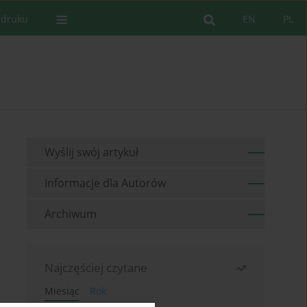
 druku
EN
PL
Wyślij swój artykuł
Informacje dla Autorów
Archiwum
Najczęściej czytane
Miesiąc
Rok