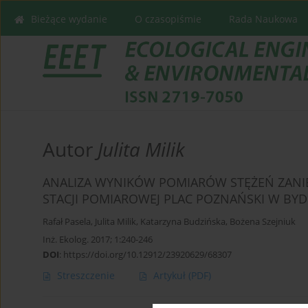
Bieżące wydanie
O czasopiśmie
Rada Naukowa
Autor
Julita Milik
ANALIZA WYNIKÓW POMIARÓW STĘŻEŃ ZANIE
STACJI POMIAROWEJ PLAC POZNAŃSKI W BY
Rafał Pasela
,
Julita Milik
,
Katarzyna Budzińska
,
Bożena Szejniuk
Inż. Ekolog. 2017; 1:240-246
DOI
:
https://doi.org/10.12912/23920629/68307
Streszczenie
Artykuł
(PDF)