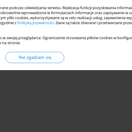
KÓW OPADOWYCH NA TERENIE MIASTA
ne podczas odwiedzania serwisu. Realizacja funkcji pozyskiwania informacj
obrowolnie wprowadzone w formularzach informacje oraz zapisywanie w u
 tym pliki cookies, wykorzystywane są w celu realizacji usług, zapewnienia 
ska
,
Krzysztof Berleć
,
Piotr Stachowski
 zgodnie z
Polityką prywatności
. Dane są także zbierane i przetwarzane prze
s w swojej przeglądarce. Ograniczenie stosowania plików cookies w konfigur
 na stronie.
Statystyki
Nie zgadzam się