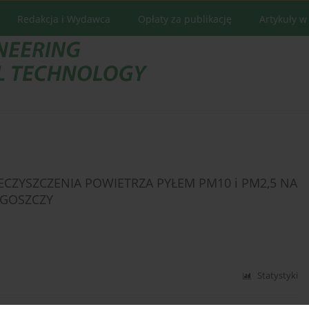
Redakcja i Wydawca
Opłaty za publikację
Artykuły w
CZYSZCZENIA POWIETRZA PYŁEM PM10 i PM2,5 NA
DGOSZCZY
Statystyki