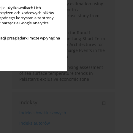
Improving soil erodibility estimation using
i o użytkownikach i ich
a plasticity-based K factor in a
rządzeniach końcowych plików
Mediterranean basin: A case study from
wygodnego korzystania ze strony
northern Morocco
z narzędzie Google Analytics
Deep Learning Approach for Runoff
acji przeglądarki może wpłynąć na
Prediction: Evaluating the Long-Short-Term
Memory Neural Network Architectures for
Capturing Extreme Discharge Events in the
Ouergha Basin, Morocco
A two-decade remote sensing assessment
of sea surface temperature trends in
Pakistan's exclusive economic zone
Indeksy
Indeks słów kluczowych
Indeks autorów