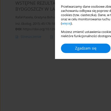
WSTĘPNE REZULTATY MONITORINGU WARUN
Przetwarzamy dane osobowe zbiera
BYDGOSZCZY W LATACH 2013–2014
zachowaniu odbywa się poprzez d
cookies (tzw. ciasteczka). Dane, w
Rafał Pasela
,
Grażyna Bohuszewicz
,
Julita Milik
,
Katarzyna Budziń
oraz w celu monitorowania ruchu
(
więcej
).
Inż. Ekolog. 2015; 45:176-182
DOI
:
https://doi.org/10.12912/23920629/60613
Możesz zmienić ustawienia cookie
niektóre funkcjonalności dostępne
Streszczenie
Artykuł
(PDF)
Zgadzam się